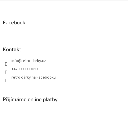
Z
á
p
a
Facebook
t
í
Kontakt
info
@
retro-darky.cz
+420 773737857
retro dárky na Facebooku
Přijímáme online platby