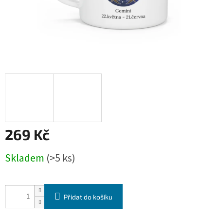
269 Kč
Měrná
Skladem
(>5 ks)
cena:
Přidat do košíku