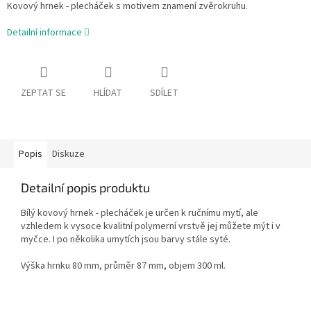
Kovový hrnek - plecháček s motivem znamení zvěrokruhu.
Detailní informace
ZEPTAT SE
HLÍDAT
SDÍLET
Popis
Diskuze
Detailní popis produktu
Bílý kovový hrnek - plecháček je určen k ručnímu mytí, ale
vzhledem k vysoce kvalitní polymerní vrstvě jej můžete mýt i v
myčce. I po několika umytích jsou barvy stále syté.
Výška hrnku 80 mm, průměr 87 mm, objem 300 ml.