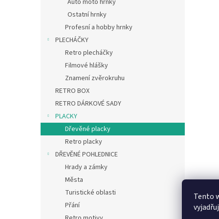
Auto moto hrnky
Ostatní hrnky
Profesní a hobby hrnky
PLECHÁČKY
Retro plecháčky
Filmové hlášky
Znamení zvěrokruhu
RETRO BOX
RETRO DÁRKOVÉ SADY
PLACKY
Dřevěné placky
Retro placky
DŘEVĚNÉ POHLEDNICE
Hrady a zámky
Města
Turistické oblasti
Tento 
Přání
vyjadřu
Retro motivy