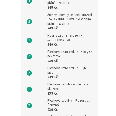
přáním zdarma
749 Kč
Archivní noviny ze dne narození
- SVOBODNÉ SLOVO s osobním
přáním zdarma
749 Kč
Noviny ze dne narození -
Svobodné slovo
549 Kč
Plechová retro cedule - Nikdy se
nevzdávej
239 Kč
Plechová retro cedule - Pijte
pivo
239 Kč
Plechová cedulka – Zde bylo
uklizeno
239 Kč
Plechová cedulka – Pozor pes -
Červená
239 Kč