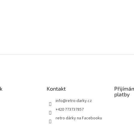
k
Kontakt
Přijímá
platby
info
@
retro-darky.cz
+420 773737857
retro dárky na Facebooku