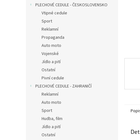
n
PLECHOVÉ CEDULE - ČESKOSLOVENSKO
e
Vtipné cedule
l
Sport
Reklamní
Propaganda
Auto moto
Vojenské
Jídlo a pití
Ostatní
Pivní cedule
PLECHOVÉ CEDULE - ZAHRANIČÍ
Reklamní
Auto moto
Sport
Popi
Hudba, film
Jídlo a pití
Det
Ostatní