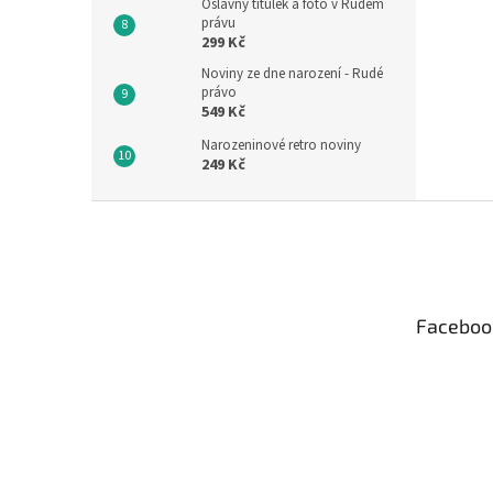
Oslavný titulek a foto v Rudém
právu
299 Kč
Noviny ze dne narození - Rudé
právo
549 Kč
Narozeninové retro noviny
249 Kč
Z
á
p
a
t
Faceboo
í