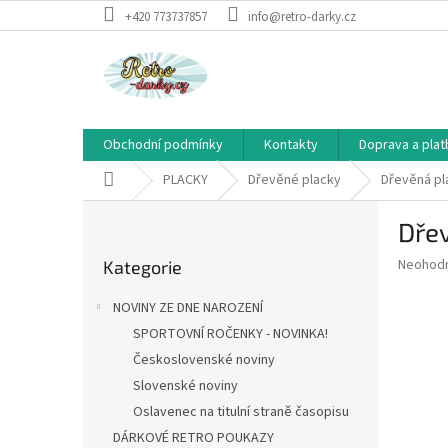
Přejít
+420 773737857
info@retro-darky.cz
na
obsah
Obchodní podmínky
Kontakty
Doprava a plat
Domů
PLACKY
Dřevěné placky
Dřevěná pl
P
Dře
o
Přeskočit
s
Průměr
Neohod
Kategorie
kategorie
t
hodnoce
r
produkt
NOVINY ZE DNE NAROZENÍ
a
je
SPORTOVNÍ ROČENKY - NOVINKA!
0,0
n
z
Československé noviny
n
5
í
Slovenské noviny
hvězdič
p
Oslavenec na titulní straně časopisu
a
DÁRKOVÉ RETRO POUKAZY