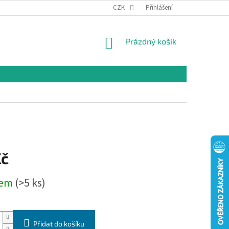
CZK
Přihlášení
NÁKUPNÍ
Prázdný košík
KOŠÍK
Kč
dem
(>5 ks)
Přidat do košíku