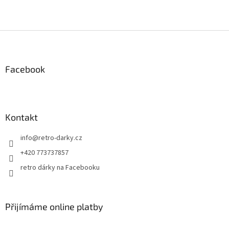
Z
á
p
a
Facebook
t
í
Kontakt
info
@
retro-darky.cz
+420 773737857
retro dárky na Facebooku
Přijímáme online platby