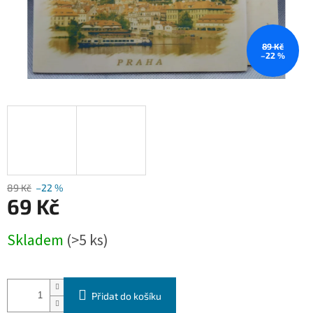
89 Kč
–22 %
89 Kč
–22 %
69 Kč
Měrná
Skladem
(>5 ks)
cena:
Přidat do košíku