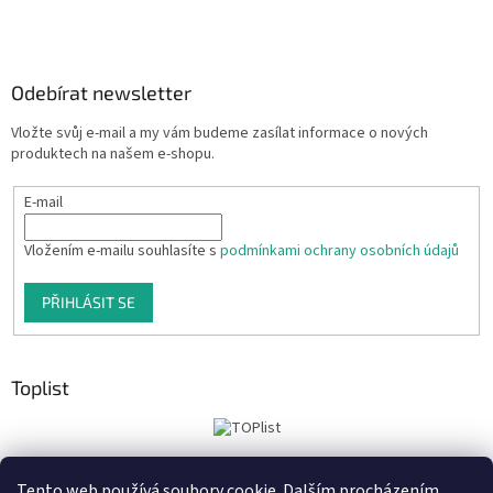
Odebírat newsletter
Vložte svůj e-mail a my vám budeme zasílat informace o nových
produktech na našem e-shopu.
E-mail
Vložením e-mailu souhlasíte s
podmínkami ochrany osobních údajů
PŘIHLÁSIT SE
Toplist
Tento web používá soubory cookie. Dalším procházením
Tiskoteka.cz
Krowki.cz
Cedule-Cedulky.cz