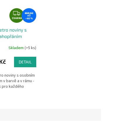
Z
650 Kč
až
ZDARMA
D
–46 %
A
etro noviny s
R
ahopřáním
M
A
Skladem
(>5 ks)
Kč
DETAIL
tro noviny s osobním
m v barvě a v rámu -
k pro každého