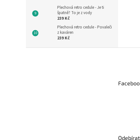
Plechová retro cedule - Je ti
špatně? To je z vody
239 Kč
Plechová retro cedule - Povaleči
z kaváren
239 Kč
Z
á
p
a
t
Faceboo
í
Odebírat