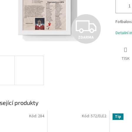
Z
Fotbalová
Detailní 
ZDARMA
D
TISK
A
R
M
sející produkty
Kód:
284
Kód:
572/ELE2
Tip
A