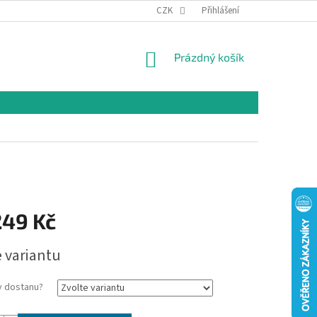
CZK
Přihlášení
NÁKUPNÍ
Prázdný košík
KOŠÍK
249 Kč
e variantu
y dostanu?