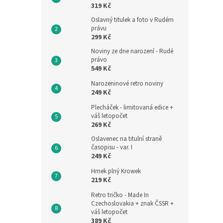
319 Kč
Oslavný titulek a foto v Rudém
právu
299 Kč
Noviny ze dne narození - Rudé
právo
549 Kč
Narozeninové retro noviny
249 Kč
Plecháček - limitovaná edice +
váš letopočet
269 Kč
Oslavenec na titulní straně
časopisu - var. I
249 Kč
Hrnek plný Krowek
219 Kč
Retro tričko - Made In
Czechoslovakia + znak ČSSR +
váš letopočet
389 Kč