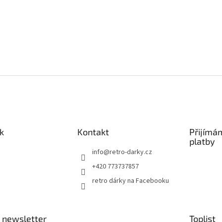
k
Kontakt
Přijímá
platby
info
@
retro-darky.cz
+420 773737857
retro dárky na Facebooku
 newsletter
Toplist