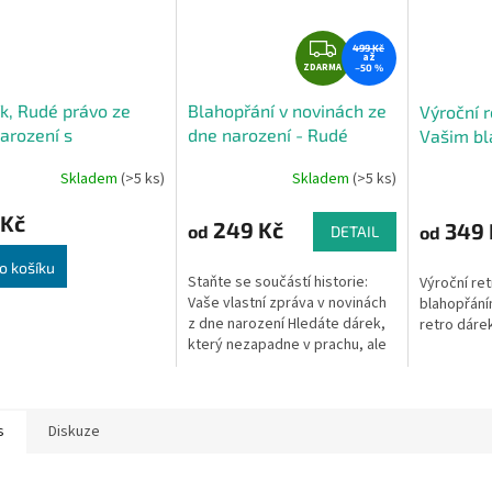
Z
499 Kč
až
ZDARMA
D
–50 %
A
k, Rudé právo ze
Blahopřání v novinách ze
Výroční r
R
arození s
dne narození - Rudé
Vašim bl
M
opřáním
právo
A
Skladem
(>5 ks)
Skladem
(>5 ks)
rné
Průměrné
cení
hodnocení
 Kč
ktu
produktu
249 Kč
349 
od
od
DETAIL
je
4,4
o košíku
Staňte se součástí historie:
Výroční re
z
Vaše vlastní zpráva v novinách
blahopřání
5
z dne narození Hledáte dárek,
retro dáre
ček.
hvězdiček.
který nezapadne v prachu, ale
vyvolá skutečné emoce?
Představte si ten moment:...
s
Diskuze