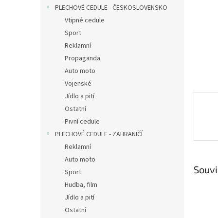
n
PLECHOVÉ CEDULE - ČESKOSLOVENSKO
e
Vtipné cedule
l
Sport
Reklamní
Propaganda
Auto moto
Vojenské
Jídlo a pití
Ostatní
Pivní cedule
PLECHOVÉ CEDULE - ZAHRANIČÍ
Reklamní
Auto moto
Souvi
Sport
Hudba, film
Jídlo a pití
Ostatní