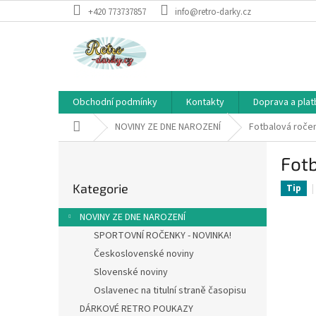
Přejít
+420 773737857
info@retro-darky.cz
na
obsah
Obchodní podmínky
Kontakty
Doprava a plat
Domů
NOVINY ZE DNE NAROZENÍ
Fotbalová roče
P
Fot
o
Přeskočit
s
Kategorie
kategorie
Tip
t
r
NOVINY ZE DNE NAROZENÍ
a
SPORTOVNÍ ROČENKY - NOVINKA!
n
Československé noviny
n
í
Slovenské noviny
p
Oslavenec na titulní straně časopisu
a
DÁRKOVÉ RETRO POUKAZY