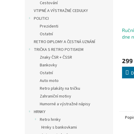
Cestování
VTIPNÉ A VÝSTRAŽNÉ CEDULKY
POLITICI
Prezidenti
Ruční
Ostatní
dne n
RETRO DIPLOMY A ČESTNÁ UZNÁNÍ
blah
Průmě
TRIČKA S RETRO POTISKEM
hodno
Znaky ČSR + ČSSR
299
produ
Bankovky
je
4,6
Ostatní
D
z
Auto moto
5
Retro plakáty na tričku
hvězdi
Zahraniční motivy
Humorné a výstražné nápisy
HRNKY
Popi
Retro hrnky
Hrnky s bankovkami