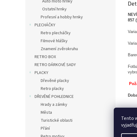
Auto moto hrnky
Det
Ostatní hrnky
NEVÍ
Profesní a hobby hrnky
857 
PLECHÁČKY
Varia
Retro plecháčky
Filmové hlášky
Vari
Znamení zvěrokruhu
Barev
RETRO BOX
RETRO DÁRKOVÉ SADY
Fotb
vybr
PLACKY
Dřevěné placky
Pož
Retro placky
Doba
DŘEVĚNÉ POHLEDNICE
Hrady a zámky
Města
Tento 
Turistické oblasti
vyjadřu
Přání
Retro motivy