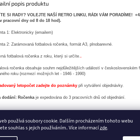
ailní popis produktu
TE SI RADY? VOLEJTE NAŠÍ RETRO LINKU, RÁDI VÁM PORADÍME! +42
(v pracovní dny od 8 do 18 hod).
nta 1: Elektronicky (emailem)
anta 2: Zarámovaná fotbalová ročenka, formát A3, plnobarevné.
ná fotbalová ročenka z roku, který si určíte.
.
alová ročenka obsahuje souhrn nejdůležitějších událostí v československém f
aného roku (rozmezí možných let - 1946 - 1990)
adovaný letopočet zadejte do poznámky
při vytváření objednávky.
 dodání: Ročenka
je expedována do 3 pracovních dnů od objednání.
web používá soubory cookie. Dalším procházením tohoto webu
jete souhlas s jejich používáním.. Více informací
zde
.