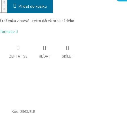
Přidat do košíku
 ročenka v barvě - retro dárek pro každého
informace
ZEPTAT SE
HLÍDAT
SDÍLET
Kód:
2963/ELE