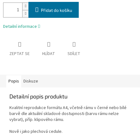
Přidat do košíku
Detailní informace
ZEPTAT SE
HLÍDAT
SDÍLET
Popis
Diskuze
Detailní popis produktu
Kvalitní reprodukce formátu A4, včetně rámu v černé nebo bílé
barvě dle aktuální skladové dostupnosti (barvu rámu nelze
vybrat), příp. klipového rámu.
Nově i jako plechová cedule.