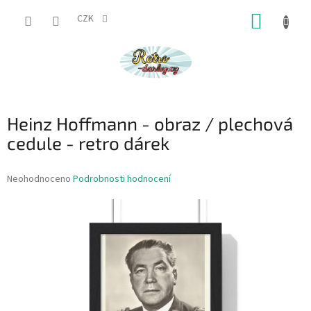
Přejít
NÁKUP
na
CZK
obsah
KOŠÍK
Heinz Hoffmann - obraz / plechová
cedule - retro dárek
Průměrné
Neohodnoceno
Podrobnosti hodnocení
hodnocení
produktu
je
0,0
z
5
hvězdiček.