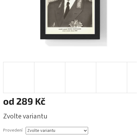
od
289 Kč
Měrná
Zvolte variantu
cena:
Provedení