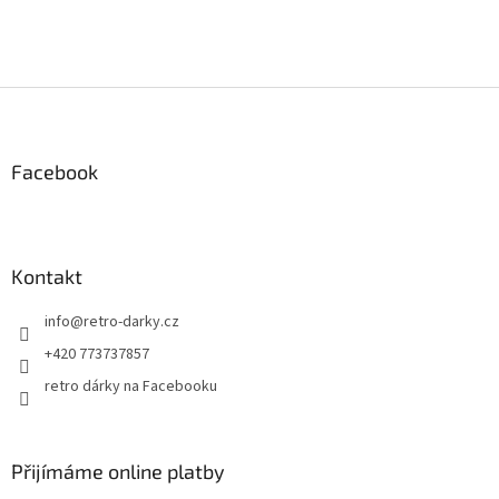
Z
á
p
a
Facebook
t
í
Kontakt
info
@
retro-darky.cz
+420 773737857
retro dárky na Facebooku
Přijímáme online platby