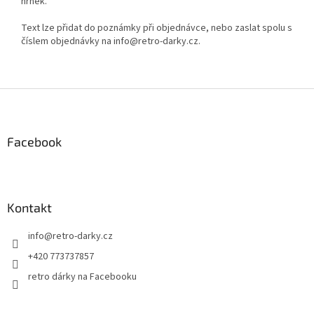
hrnek.
Text lze přidat do poznámky při objednávce, nebo zaslat spolu s
číslem objednávky na info@retro-darky.cz.
Z
á
p
a
Facebook
t
í
Kontakt
info
@
retro-darky.cz
+420 773737857
retro dárky na Facebooku