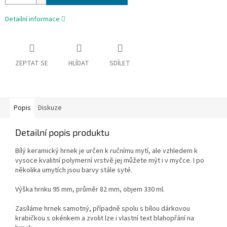
Detailní informace
ZEPTAT SE
HLÍDAT
SDÍLET
Popis
Diskuze
Detailní popis produktu
Bílý keramický hrnek je určen k ručnímu mytí, ale vzhledem k
vysoce kvalitní polymerní vrstvě jej můžete mýt i v myčce. I po
několika umytích jsou barvy stále syté.
Výška hrnku 95 mm, průměr 82 mm, objem 330 ml.
Zasíláme hrnek samotný, případně spolu s bílou dárkovou
krabičkou s okénkem a zvolit lze i vlastní text blahopřání na