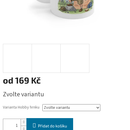
od
169 Kč
Měrná
Zvolte variantu
cena:
Varianta Hobby hrnku
Přidat do košíku