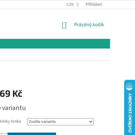
CZK
Přihlášení
NÁKUPNÍ
Prázdný košík
KOŠÍK
169 Kč
e variantu
 Hobby hrnku