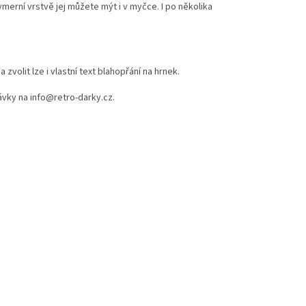
ymerní vrstvě jej můžete mýt i v myčce. I po několika
volit lze i vlastní text blahopřání na hrnek.
ávky na info@retro-darky.cz.