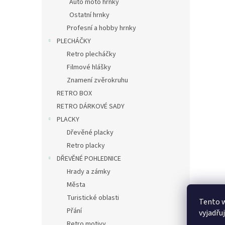
Auto moto hrnky
Ostatní hrnky
Profesní a hobby hrnky
PLECHÁČKY
Retro plecháčky
Filmové hlášky
Znamení zvěrokruhu
RETRO BOX
RETRO DÁRKOVÉ SADY
PLACKY
Dřevěné placky
Retro placky
DŘEVĚNÉ POHLEDNICE
Hrady a zámky
Města
Turistické oblasti
Tento 
Přání
vyjadřu
Retro motivy