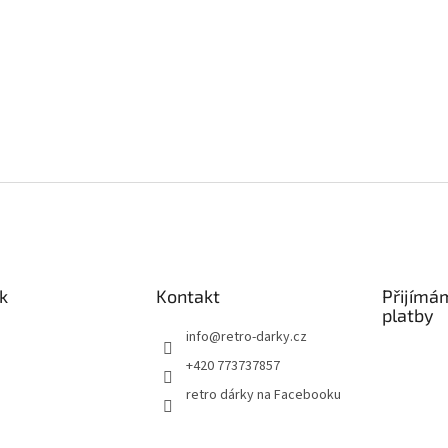
k
Kontakt
Přijímá
platby
info
@
retro-darky.cz
+420 773737857
retro dárky na Facebooku