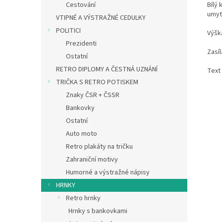
Bílý 
Cestování
umytí
VTIPNÉ A VÝSTRAŽNÉ CEDULKY
POLITICI
Výšk
Prezidenti
Zasíl
Ostatní
RETRO DIPLOMY A ČESTNÁ UZNÁNÍ
Text
TRIČKA S RETRO POTISKEM
Znaky ČSR + ČSSR
Bankovky
Ostatní
Auto moto
Retro plakáty na tričku
Zahraniční motivy
Humorné a výstražné nápisy
HRNKY
Retro hrnky
Hrnky s bankovkami