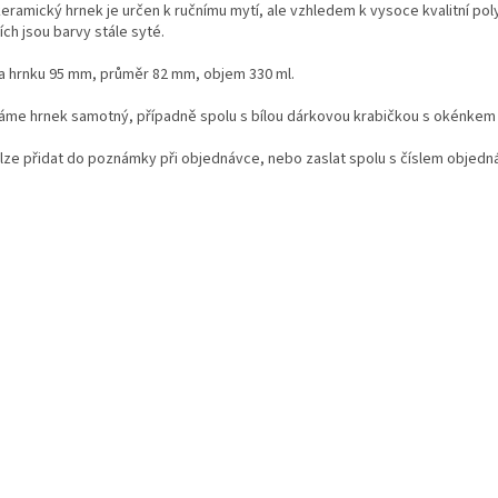
keramický hrnek je určen k ručnímu mytí, ale vzhledem k vysoce kvalitní pol
ch jsou barvy stále syté.
a hrnku 95 mm, průměr 82 mm, objem 330 ml.
áme hrnek samotný, případně spolu s bílou dárkovou krabičkou s okénkem a z
 lze přidat do poznámky při objednávce, nebo zaslat spolu s číslem objedn