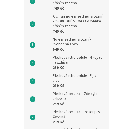
přáním zdarma
749 Kč
Archivní noviny ze dne narození
- SVOBODNÉ SLOVO s osobním
přáním zdarma
749 Kč
Noviny ze dne narození -
Svobodné slovo
549 Kč
Plechová retro cedule - Nikdy se
nevzdávej
239 Kč
Plechová retro cedule - Pijte
pivo
239 Kč
Plechová cedulka – Zde bylo
uklizeno
239 Kč
Plechová cedulka – Pozor pes -
Červená
239 Kč