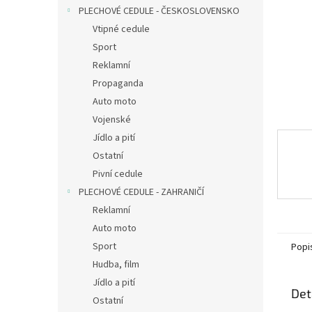
n
PLECHOVÉ CEDULE - ČESKOSLOVENSKO
e
Vtipné cedule
l
Sport
Reklamní
Propaganda
Auto moto
Vojenské
Jídlo a pití
Ostatní
Pivní cedule
PLECHOVÉ CEDULE - ZAHRANIČÍ
Reklamní
Auto moto
Sport
Popi
Hudba, film
Jídlo a pití
Det
Ostatní