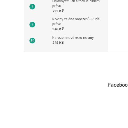
Oslavný titulek a foto v Rudém
právu
299 Kč
Noviny ze dne narození - Rudé
právo
549 Kč
Narozeninové retro noviny
249 Kč
Z
á
p
a
t
Faceboo
í