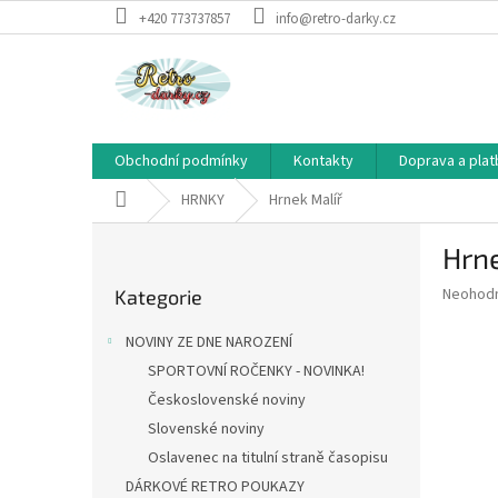
Přejít
+420 773737857
info@retro-darky.cz
na
obsah
Obchodní podmínky
Kontakty
Doprava a plat
Domů
HRNKY
Hrnek Malíř
P
Hrne
o
Přeskočit
s
Průměr
Neohod
Kategorie
kategorie
t
hodnoce
r
produkt
NOVINY ZE DNE NAROZENÍ
a
je
SPORTOVNÍ ROČENKY - NOVINKA!
0,0
n
z
Československé noviny
n
5
í
Slovenské noviny
hvězdič
p
Oslavenec na titulní straně časopisu
a
DÁRKOVÉ RETRO POUKAZY