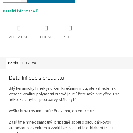
Detailní informace
ZEPTAT SE
HLÍDAT
SDÍLET
Popis
Diskuze
Detailní popis produktu
Bílý keramický hrnek je určen k ručnímu mytí, ale vzhledem k
vysoce kvalitní polymerní vrstvě jej můžete mýt i v myčce. I po
několika umytích jsou barvy stále syté.
Výška hrnku 95 mm, průměr 82 mm, objem 330 ml.
Zasíláme hrnek samotný, případně spolu s bílou dárkovou
krabičkou s okénkem a zvolit lze i vlastní text blahopřání na