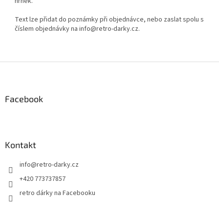
hrnek.
Text lze přidat do poznámky při objednávce, nebo zaslat spolu s
číslem objednávky na info@retro-darky.cz.
Z
á
p
a
Facebook
t
í
Kontakt
info
@
retro-darky.cz
+420 773737857
retro dárky na Facebooku