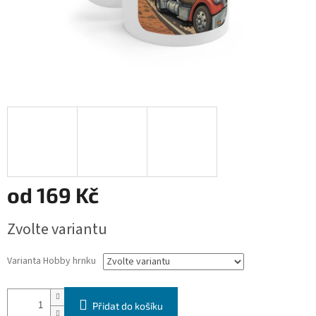
od
169 Kč
Měrná
Zvolte variantu
cena:
Varianta Hobby hrnku
Přidat do košíku