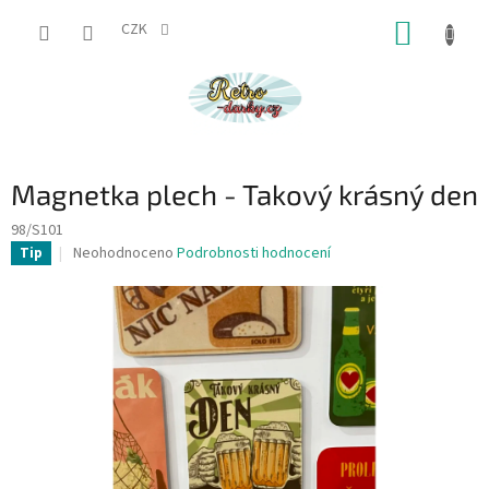
Přejít
NÁKUP
na
CZK
obsah
KOŠÍK
Magnetka plech - Takový krásný den
98/S101
Průměrné
Neohodnoceno
Podrobnosti hodnocení
Tip
hodnocení
produktu
je
0,0
z
5
hvězdiček.