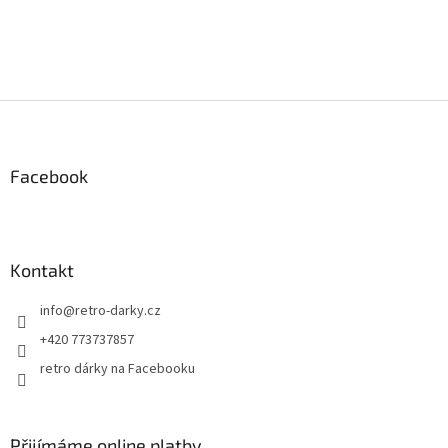
Z
á
p
a
Facebook
t
í
Kontakt
info
@
retro-darky.cz
+420 773737857
retro dárky na Facebooku
Přijímáme online platby