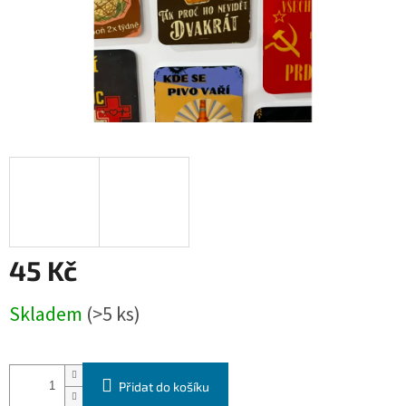
45 Kč
Měrná
Skladem
(>5 ks)
cena:
Přidat do košíku