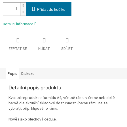
Přidat do košíku
Detailní informace
ZEPTAT SE
HLÍDAT
SDÍLET
Popis
Diskuze
Detailní popis produktu
Kvalitní reprodukce formátu A4, včetně rámu v černé nebo bílé
barvě dle aktuální skladové dostupnosti (barvu rámu nelze
vybrat), příp. klipového rámu.
Nově i jako plechová cedule.