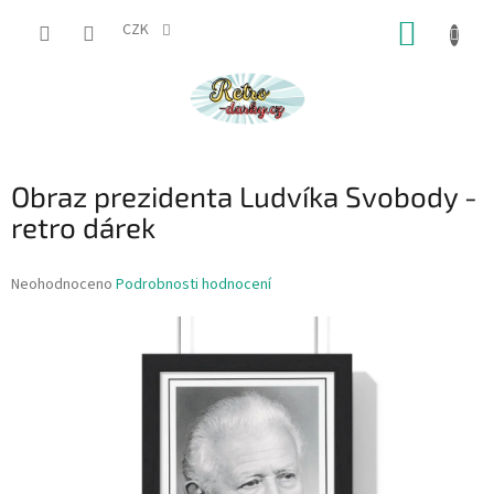
Přejít
NÁKUP
na
CZK
obsah
KOŠÍK
Obraz prezidenta Ludvíka Svobody -
retro dárek
Průměrné
Neohodnoceno
Podrobnosti hodnocení
hodnocení
produktu
je
0,0
z
5
hvězdiček.