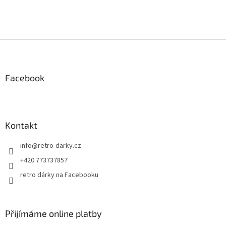
Z
á
p
a
Facebook
t
í
Kontakt
info
@
retro-darky.cz
+420 773737857
retro dárky na Facebooku
Přijímáme online platby