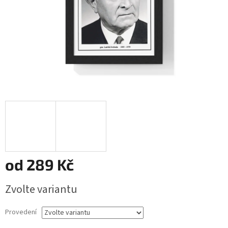
od
289 Kč
Měrná
Zvolte variantu
cena:
Provedení