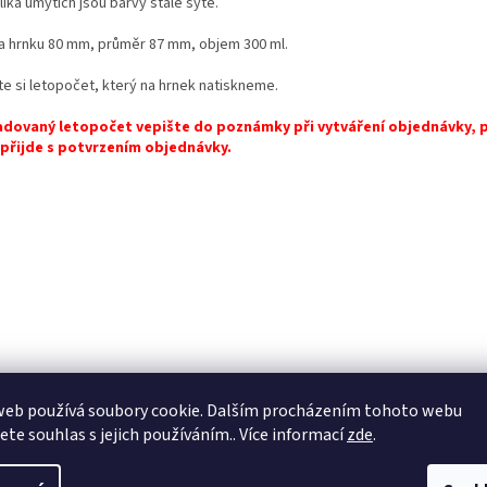
ika umytích jsou barvy stále syté.
a hrnku 80 mm, průměr 87 mm, objem 300 ml.
te si letopočet, který na hrnek natiskneme.
dovaný letopočet vepište do poznámky při vytváření objednávky, 
přijde s potvrzením objednávky.
web používá soubory cookie. Dalším procházením tohoto webu
jete souhlas s jejich používáním.. Více informací
zde
.