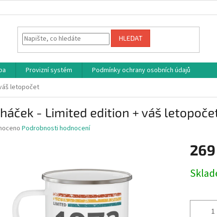
HLEDAT
ba
Provizní systém
Podmínky ochrany osobních údajů
 váš letopočet
háček - Limited edition + váš letopoče
né
noceno
Podrobnosti hodnocení
ní
269
u
Měrná
Skla
cena:
ek.