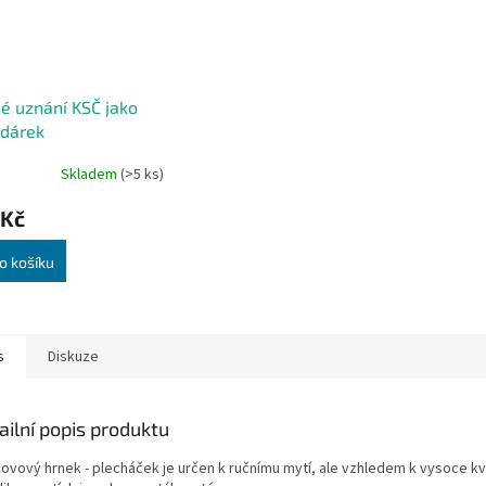
é uznání KSČ jako
 dárek
Skladem
(>5 ks)
 Kč
o košíku
s
Diskuze
ailní popis produktu
kovový hrnek - plecháček je určen k ručnímu mytí, ale vzhledem k vysoce kva