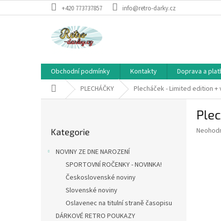
Přejít
+420 773737857
info@retro-darky.cz
na
obsah
Obchodní podmínky
Kontakty
Doprava a plat
Domů
PLECHÁČKY
Plecháček - Limited edition +
P
Plec
o
Přeskočit
s
Průměr
Neohod
Kategorie
kategorie
t
hodnoce
r
produkt
NOVINY ZE DNE NAROZENÍ
a
je
SPORTOVNÍ ROČENKY - NOVINKA!
0,0
n
z
Československé noviny
n
5
í
Slovenské noviny
hvězdič
p
Oslavenec na titulní straně časopisu
a
DÁRKOVÉ RETRO POUKAZY