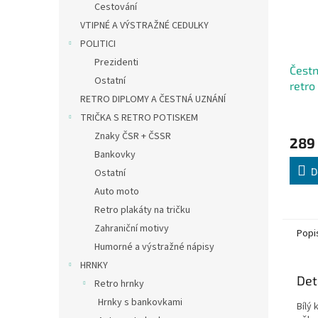
Cestování
VTIPNÉ A VÝSTRAŽNÉ CEDULKY
POLITICI
Prezidenti
Čestn
Ostatní
retro
RETRO DIPLOMY A ČESTNÁ UZNÁNÍ
TRIČKA S RETRO POTISKEM
Znaky ČSR + ČSSR
289
Bankovky
D
Ostatní
Auto moto
Retro plakáty na tričku
Zahraniční motivy
Popi
Humorné a výstražné nápisy
HRNKY
Det
Retro hrnky
Hrnky s bankovkami
Bílý 