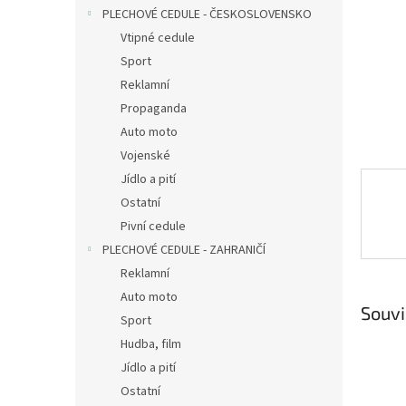
n
PLECHOVÉ CEDULE - ČESKOSLOVENSKO
e
Vtipné cedule
l
Sport
Reklamní
Propaganda
Auto moto
Vojenské
Jídlo a pití
Ostatní
Pivní cedule
PLECHOVÉ CEDULE - ZAHRANIČÍ
Reklamní
Auto moto
Souvi
Sport
Hudba, film
Jídlo a pití
Ostatní