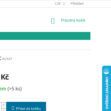
CZK
Přihlášení
NÁKUPNÍ
Prázdný košík
KOŠÍK
t
92/S47
 Kč
dem
(>5 ks)
Přidat do košíku