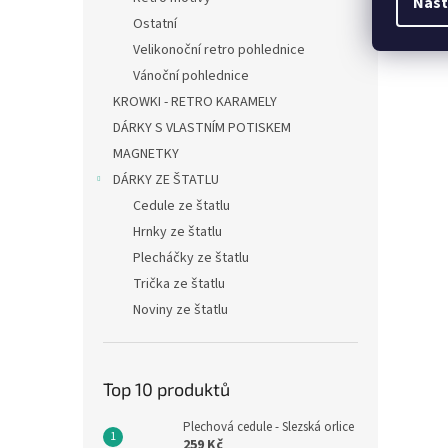
Nast
Ostatní
Velikonoční retro pohlednice
Vánoční pohlednice
KROWKI - RETRO KARAMELY
DÁRKY S VLASTNÍM POTISKEM
MAGNETKY
DÁRKY ZE ŠTATLU
Cedule ze štatlu
Hrnky ze štatlu
Plecháčky ze štatlu
Trička ze štatlu
Noviny ze štatlu
Top 10 produktů
Plechová cedule - Slezská orlice
259 Kč