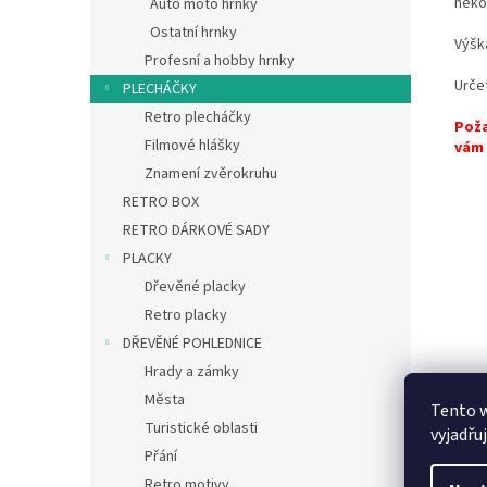
někol
Auto moto hrnky
Ostatní hrnky
Výšk
Profesní a hobby hrnky
Urče
PLECHÁČKY
Retro plecháčky
Poža
Filmové hlášky
vám 
Znamení zvěrokruhu
RETRO BOX
RETRO DÁRKOVÉ SADY
PLACKY
Dřevěné placky
Retro placky
DŘEVĚNÉ POHLEDNICE
Hrady a zámky
Města
Tento 
Turistické oblasti
vyjadřu
Přání
Retro motivy