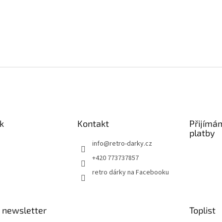
k
Kontakt
Přijímá
platby
info
@
retro-darky.cz
+420 773737857
retro dárky na Facebooku
 newsletter
Toplist