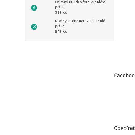
Oslavný titulek a foto v Rudém
právu
299 Kč
Noviny ze dne narození - Rudé
právo
549 Kč
Z
á
p
a
t
Faceboo
í
Odebírat