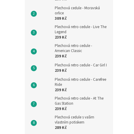
Plechová cedule - Moravská
orlice
309 Kč
Plechová retro cedule - Live The
Legend
239 Kč
Plechová retro cedule -
American Classic
239 Kč
Plechová retro cedule - Car Girl I
239 Kč
Plechová retro cedule - Carefree
Ride
239 Kč
Plechová retro cedule - At The
Gas Station
239 Kč
Plechová cedule s vašim
vlastním potiskem
289 Kč