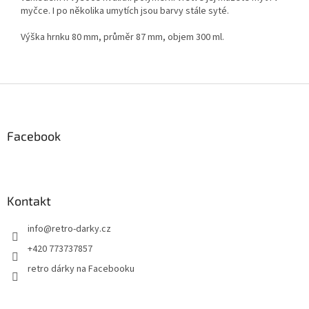
myčce. I po několika umytích jsou barvy stále syté.
Výška hrnku 80 mm, průměr 87 mm, objem 300 ml.
Z
á
p
a
Facebook
t
í
Kontakt
info
@
retro-darky.cz
+420 773737857
retro dárky na Facebooku