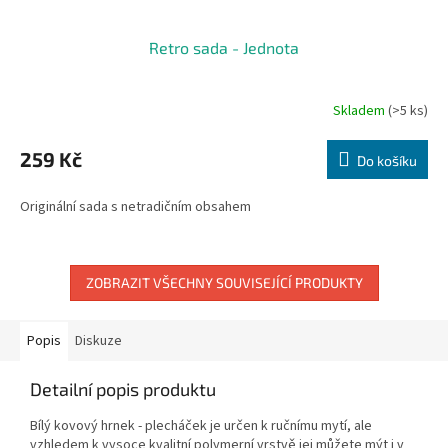
Retro sada - Jednota
Skladem
(>5 ks)
259 Kč
Do košíku
Originální sada s netradičním obsahem
ZOBRAZIT VŠECHNY SOUVISEJÍCÍ PRODUKTY
Popis
Diskuze
Detailní popis produktu
Bílý kovový hrnek - plecháček je určen k ručnímu mytí, ale
vzhledem k vysoce kvalitní polymerní vrstvě jej můžete mýt i v