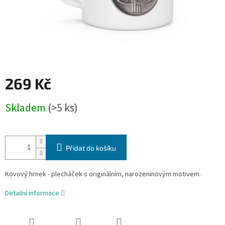
269 Kč
Měrná
Skladem
(>5 ks)
cena:
Přidat do košíku
Kovový hrnek - plecháček s originálním, narozeninovým motivem.
Detailní informace