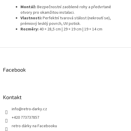
Montáž:
Bezpečnostní zaoblené rohy a předvrtané
otvory pro okamžitou instalaci.
Vlastnosti:
Perfektní tvarová stálost (nekroutí se),
prémiový lesklý povrch, UV potisk.
Rozměry:
40 × 28,5 cm | 29 × 19 cm | 19 × 14 cm
Z
á
p
a
Facebook
t
í
Kontakt
info
@
retro-darky.cz
+420 773737857
retro dárky na Facebooku