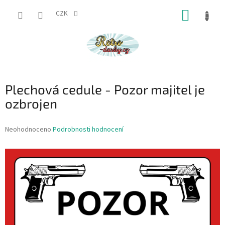
Přejít
NÁKUP
na
CZK
obsah
KOŠÍK
Plechová cedule - Pozor majitel je
ozbrojen
Průměrné
Neohodnoceno
Podrobnosti hodnocení
hodnocení
produktu
je
0,0
z
5
hvězdiček.