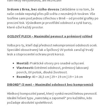
vám nikdy nevyblednou, ani nezrezaví!
Srdcem z Brna, bez cizího dovozu
Zakládáme si na tom, že
naše cedule neputují přes půl světa z neznámých továren. Vše
tvoříme sami pod jednou střechou v Brně – od prvotní grafiky po
precizní tisk. Výsledkem je prvotřídní odolnost a syté barvy,
které oživí každý prostor.
OCELOVÝ PLECH – Maximální pevnost a prémiový vzhled
Volba pro ty, kteří dají přednost nekompromisní odolnosti oceli.
Speciální oboustranný lak a špičkový UV potisk zaručují trvalý
lesk a stoprocentní ochranu proti korozi.
Montáž:
Praktické otvory pro snadné uchycení.
Vlastnosti:
Extrémní odolnost, prémiový lakovaný
povrch, UV potisk, dlouhá životnost.
Rozměry:
40 × 28,5 cm | 29 × 19 cm | 19 × 14 cm
DIBOND® (3 mm) – Maximální odolnost bez kompromisů
Hliníkový kompozitní panel, který vyniká nezničitelnou pevností.
Ideální řešení typu „nainstaluj a zapomeň“ pro každého, kdo
požaduje absolutní spolehlivost.