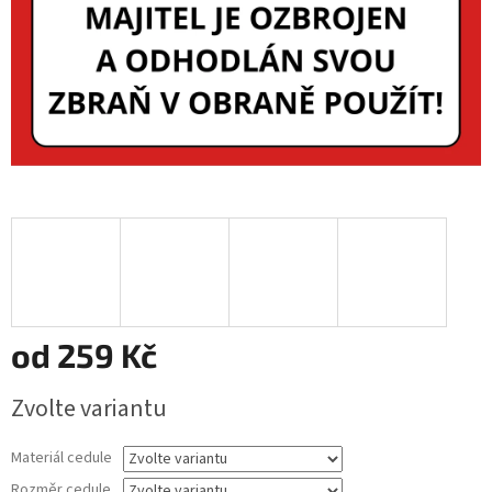
od
259 Kč
Měrná
Zvolte variantu
cena:
Materiál cedule
Rozměr cedule