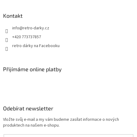
í
Kontakt
info
@
retro-darky.cz
+420 773737857
retro dárky na Facebooku
Přijímáme online platby
Odebírat newsletter
Vložte svůj e-mail a my vám budeme zasílat informace o nových
produktech na našem e-shopu.