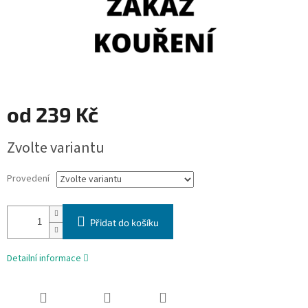
od
239 Kč
Měrná
Zvolte variantu
cena:
Provedení
Přidat do košíku
Detailní informace