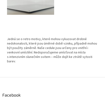
Jedná se o retro motivy, které mohou vykazovat drobné
nedokonalosti, které jsou úměrné době vzniku, případně mohou
být použity záměrně. Naše cedule jsou určeny pro vnitřní i
venkovní umístění. Nedoporučujeme umísťovat na místa
s intenzivním slunečním svitem – může dojít ke ztrátě sytosti
barev.
Z
á
p
a
Facebook
t