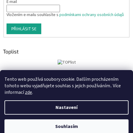
E-mail
Vložením e-mailu souhlasíte s
podmínkami ochrany osobních údajů
PŘIHLÁSIT SE
Toplist
Tento web používá soubory cookie. Dalším procházením
Tiskoteka.cz
Krowki.cz
Cedule-Cedulky.cz
tohoto webu vyjadřujete souhlas s jejich používáním.. Více
informací
zde
.
Nastavení
Vytvořil Shoptet
Prodejna a výdejní místo: Brno, Kubíčkova 8 (OC Max). Otevřeno PO - ST
Souhlasím
Copyright 2026
retro-darky.cz
. Všechna práva vyhrazena.
9 - 16 hod, ČT 9 - 15 hod, PÁ zavřeno.