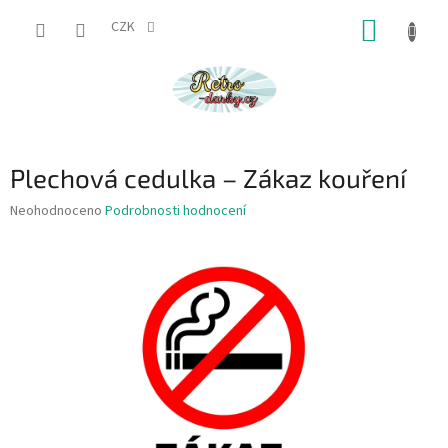
Přejít
NÁKUP
na
CZK
obsah
KOŠÍK
Plechová cedulka – Zákaz kouření
Průměrné
Neohodnoceno
Podrobnosti hodnocení
hodnocení
produktu
je
0,0
z
5
hvězdiček.