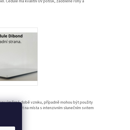
l. Cedule má kvalitní UV potisk, zaoblené rohy a
jsou úměrné době vzniku, případně mohou být použity
eme umísťovat na místa s intenzivním slunečním svitem