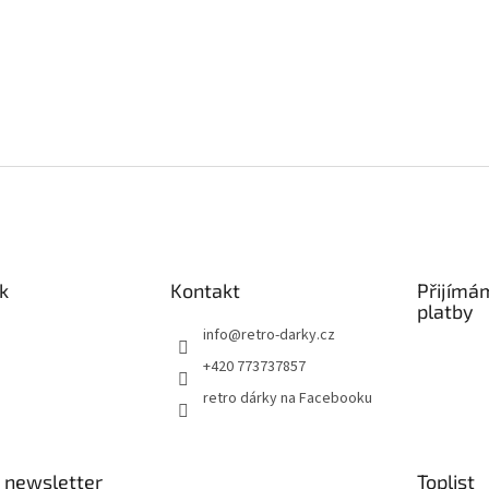
k
Kontakt
Přijímá
platby
info
@
retro-darky.cz
+420 773737857
retro dárky na Facebooku
 newsletter
Toplist