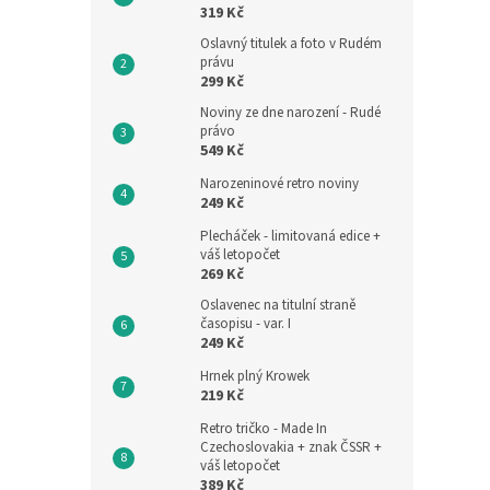
319 Kč
Oslavný titulek a foto v Rudém
právu
299 Kč
Noviny ze dne narození - Rudé
právo
549 Kč
Narozeninové retro noviny
249 Kč
Plecháček - limitovaná edice +
váš letopočet
269 Kč
Oslavenec na titulní straně
časopisu - var. I
249 Kč
Hrnek plný Krowek
219 Kč
Retro tričko - Made In
Czechoslovakia + znak ČSSR +
váš letopočet
389 Kč