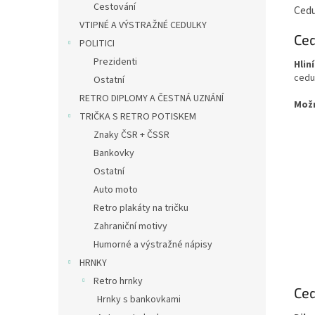
Cestování
Cedu
VTIPNÉ A VÝSTRAŽNÉ CEDULKY
Ced
POLITICI
Prezidenti
Hlin
cedu
Ostatní
RETRO DIPLOMY A ČESTNÁ UZNÁNÍ
Mož
TRIČKA S RETRO POTISKEM
Znaky ČSR + ČSSR
Bankovky
Ostatní
Auto moto
Retro plakáty na tričku
Zahraniční motivy
Humorné a výstražné nápisy
HRNKY
Retro hrnky
Ced
Hrnky s bankovkami