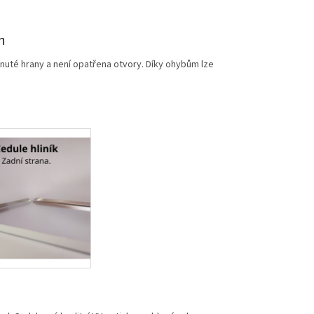
m
nuté hrany a není opatřena otvory. Díky ohybům lze