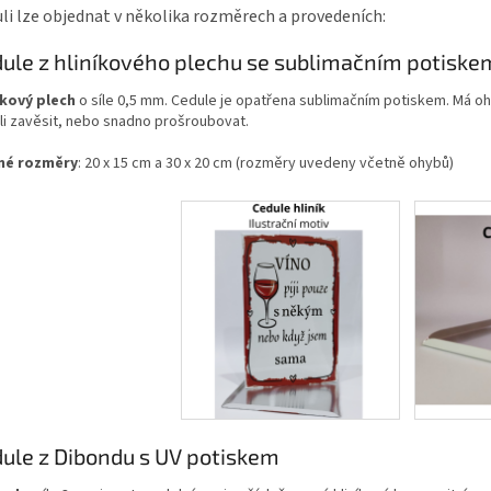
li lze objednat v několika rozměrech a provedeních:
ule z hliníkového plechu se sublimačním potiske
íkový plech
o síle 0,5 mm. Cedule je opatřena sublimačním potiskem. Má oh
li zavěsit, nebo snadno prošroubovat.
né rozměry
: 20 x 15 cm a 30 x 20 cm (rozměry uvedeny včetně ohybů)
ule z Dibondu s UV potiskem