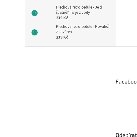
Plechová retro cedule - Je ti
špatně? To je z vody
239 Kč
Plechová retro cedule - Povaleči
z kaváren
239 Kč
Z
á
p
a
t
Faceboo
í
Odebírat