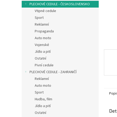
n
PLECHOVÉ CEDULE - ČESKOSLOVENSKO
e
Vtipné cedule
l
Sport
Reklamní
Propaganda
Auto moto
Vojenské
Jídlo a pití
Ostatní
Pivní cedule
PLECHOVÉ CEDULE - ZAHRANIČÍ
Reklamní
Auto moto
Sport
Popi
Hudba, film
Jídlo a pití
Det
Ostatní