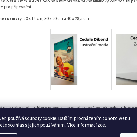
ond
o síle 3 mm je extra odolný a mimořádně pevný hliníkový kompozitní pane
ry pro připevnění.
né rozměry
: 20 x 15 cm, 30 x 20 cm a 40 x 28,5 cm
á se o retro motivy, které mohou vykazovat drobné nedokonalosti, které 
rně. Naše cedule jsou určeny pro vnitřní i venkovní umístění. Nedoporučuj
web používá soubory cookie. Dalším procházením tohoto webu
e dojít ke ztrátě sytosti barev.
jete souhlas s jejich používáním.. Více informací
zde
.