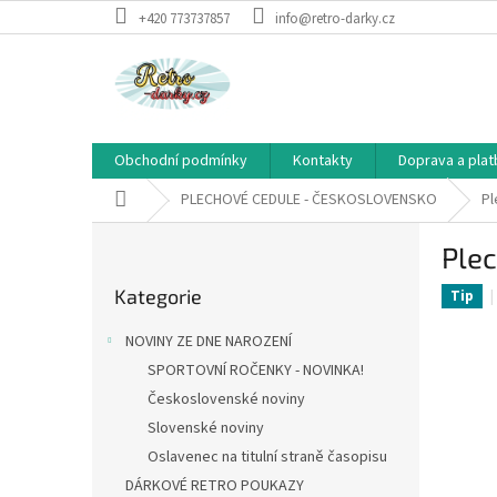
Přejít
+420 773737857
info@retro-darky.cz
na
obsah
Obchodní podmínky
Kontakty
Doprava a plat
Domů
PLECHOVÉ CEDULE - ČESKOSLOVENSKO
Pl
P
Plec
o
Přeskočit
s
Kategorie
kategorie
Tip
t
r
NOVINY ZE DNE NAROZENÍ
a
SPORTOVNÍ ROČENKY - NOVINKA!
n
Československé noviny
n
í
Slovenské noviny
p
Oslavenec na titulní straně časopisu
a
DÁRKOVÉ RETRO POUKAZY