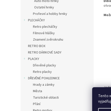
Auto moto hrnky
Dib
otvo
Ostatní hrnky
Profesní a hobby hrnky
Mož
PLECHÁČKY
Retro plecháčky
Filmové hlášky
Znamení zvěrokruhu
RETRO BOX
RETRO DÁRKOVÉ SADY
PLACKY
Dřevěné placky
Retro placky
DŘEVĚNÉ POHLEDNICE
Hrady a zámky
Jedn
Města
zámě
Tento 
– můž
Turistické oblasti
vyjadřu
Přání
Retro motivy