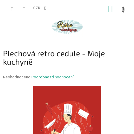
Přejít
NÁKUP
na
CZK
obsah
KOŠÍK
Plechová retro cedule - Moje
kuchyně
Průměrné
Neohodnoceno
Podrobnosti hodnocení
hodnocení
produktu
je
0,0
z
5
hvězdiček.