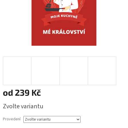
od
239 Kč
Měrná
Zvolte variantu
cena:
Provedení