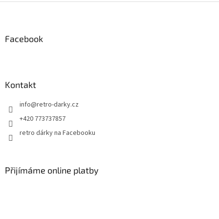
Z
á
p
a
Facebook
t
í
Kontakt
info
@
retro-darky.cz
+420 773737857
retro dárky na Facebooku
Přijímáme online platby