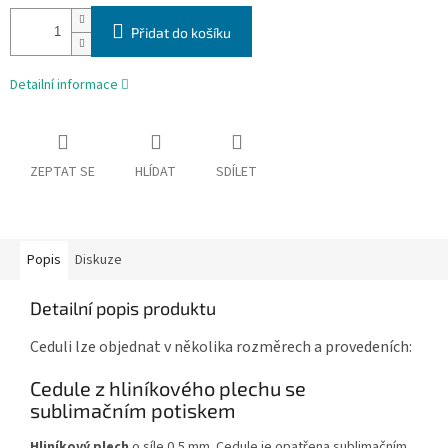
Přidat do košíku
Detailní informace
ZEPTAT SE
HLÍDAT
SDÍLET
Popis
Diskuze
Detailní popis produktu
Ceduli lze objednat v několika rozměrech a provedeních:
Cedule z hliníkového plechu se
sublimačním potiskem
Hliníkový plech
o síle 0,5 mm. Cedule je opatřena sublimačním