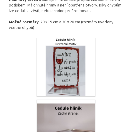
potiskem. Má ohnuté hrany a není opatřena otvory. Díky ohybům
lze ceduli zavěsit, nebo snadno prošroubovat.
Možné rozměry
: 20 x 15 cm a 30 x 20 cm (rozměry uvedeny
včetně ohybů)