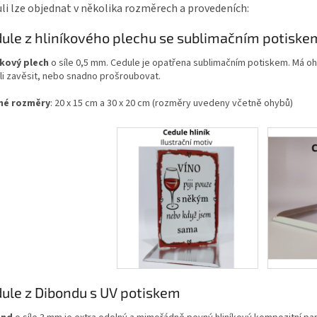
li lze objednat v několika rozměrech a provedeních:
ule z hliníkového plechu se sublimačním potiske
íkový plech
o síle 0,5 mm. Cedule je opatřena sublimačním potiskem. Má oh
li zavěsit, nebo snadno prošroubovat.
né rozměry
: 20 x 15 cm a 30 x 20 cm (rozměry uvedeny včetně ohybů)
ule z Dibondu s UV potiskem