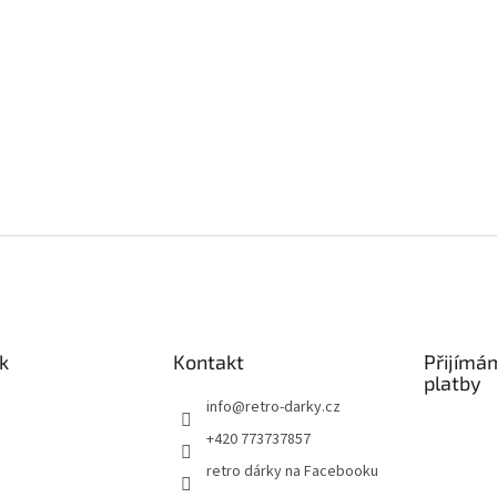
k
Kontakt
Přijímá
platby
info
@
retro-darky.cz
+420 773737857
retro dárky na Facebooku