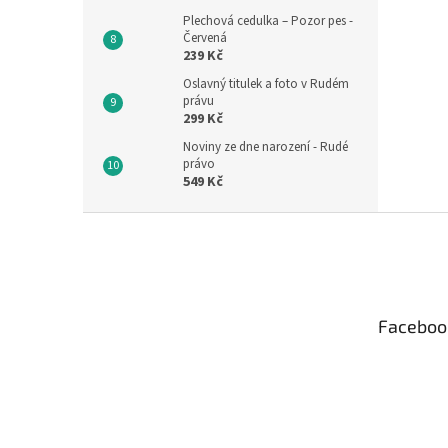
Plechová cedulka – Pozor pes -
Červená
239 Kč
Oslavný titulek a foto v Rudém
právu
299 Kč
Noviny ze dne narození - Rudé
právo
549 Kč
Z
á
p
a
t
Faceboo
í