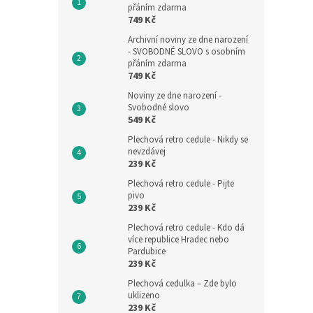
přáním zdarma
749 Kč
Archivní noviny ze dne narození
- SVOBODNÉ SLOVO s osobním
přáním zdarma
749 Kč
Noviny ze dne narození -
Svobodné slovo
549 Kč
Plechová retro cedule - Nikdy se
nevzdávej
239 Kč
Plechová retro cedule - Pijte
pivo
239 Kč
Plechová retro cedule - Kdo dá
více republice Hradec nebo
Pardubice
239 Kč
Plechová cedulka – Zde bylo
uklizeno
239 Kč