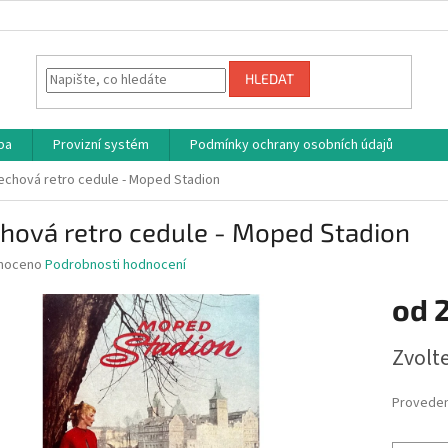
HLEDAT
ba
Provizní systém
Podmínky ochrany osobních údajů
echová retro cedule - Moped Stadion
hová retro cedule - Moped Stadion
né
noceno
Podrobnosti hodnocení
ní
od
u
Měrná
Zvolt
cena:
ek.
Proveden