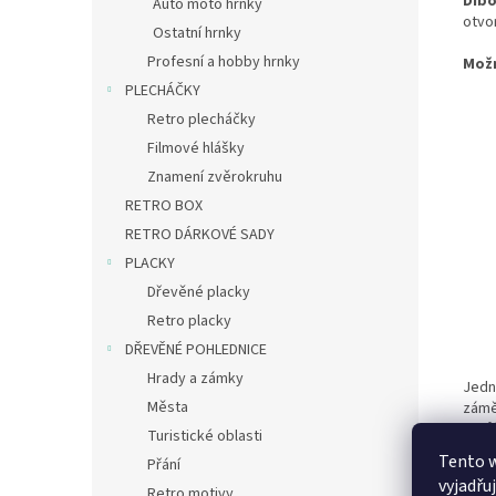
Dib
Auto moto hrnky
otvo
Ostatní hrnky
Profesní a hobby hrnky
Mož
PLECHÁČKY
Retro plecháčky
Filmové hlášky
Znamení zvěrokruhu
RETRO BOX
RETRO DÁRKOVÉ SADY
PLACKY
Dřevěné placky
Retro placky
DŘEVĚNÉ POHLEDNICE
Hrady a zámky
Jedn
Města
zámě
– můž
Turistické oblasti
Tento 
Přání
vyjadřu
Retro motivy