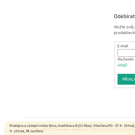
Odebírat
Vložte svůj
produktech
E-mail
Vložením 
údajů
PŘIHL
Prodejna a výdejní místo: Brno, Kubíčkova 8 (OC Max). Otevřeno PO - ST 9 - 16 hod
Copyright 2026
retro-darky.cz
. Všechna práva vyhrazena
9 - 15 hod, PÁ zavřeno.