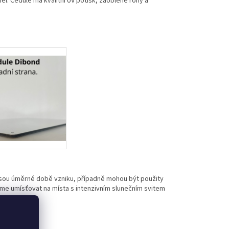
l. Cedule má kvalitní UV potisk, zaoblené rohy a
jsou úměrné době vzniku, případně mohou být použity
eme umísťovat na místa s intenzivním slunečním svitem