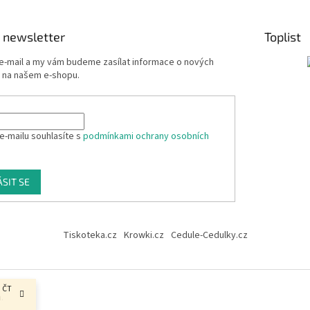
 newsletter
Toplist
 e-mail a my vám budeme zasílat informace o nových
 na našem e-shopu.
e-mailu souhlasíte s
podmínkami ochrany osobních
ÁSIT SE
Tiskoteka.cz
Krowki.cz
Cedule-Cedulky.cz
, ČT
.