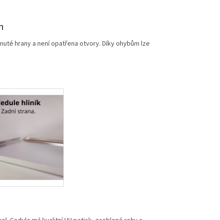
m
nuté hrany a není opatřena otvory. Díky ohybům lze