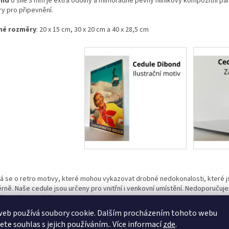
ond
o síle 3 mm je extra odolný a mimořádně pevný hliníkový kompozitní pane
ry pro připevnění.
né rozměry
: 20 x 15 cm, 30 x 20 cm a 40 x 28,5 cm
á se o retro motivy, které mohou vykazovat drobné nedokonalosti, které 
rně. Naše cedule jsou určeny pro vnitřní i venkovní umístění. Nedoporučuj
e dojít ke ztrátě sytosti barev.
web používá soubory cookie. Dalším procházením tohoto webu
jete souhlas s jejich používáním.. Více informací
zde
.