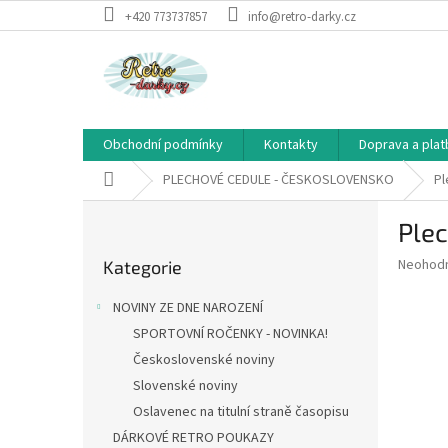
Přejít
+420 773737857
info@retro-darky.cz
na
obsah
Obchodní podmínky
Kontakty
Doprava a plat
Domů
PLECHOVÉ CEDULE - ČESKOSLOVENSKO
Pl
P
Plec
o
Přeskočit
s
Průměr
Neohod
Kategorie
kategorie
t
hodnoce
r
produkt
NOVINY ZE DNE NAROZENÍ
a
je
SPORTOVNÍ ROČENKY - NOVINKA!
0,0
n
z
Československé noviny
n
5
í
Slovenské noviny
hvězdič
p
Oslavenec na titulní straně časopisu
a
DÁRKOVÉ RETRO POUKAZY