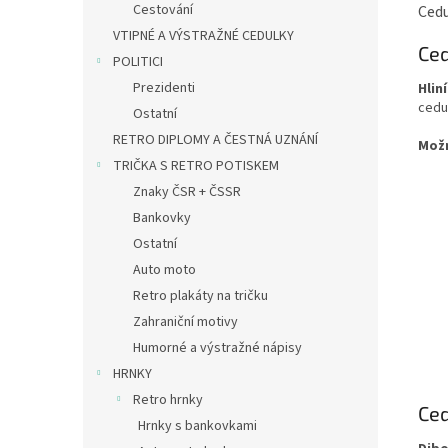
Cestování
Cedu
VTIPNÉ A VÝSTRAŽNÉ CEDULKY
Ced
POLITICI
Prezidenti
Hlin
cedu
Ostatní
RETRO DIPLOMY A ČESTNÁ UZNÁNÍ
Mož
TRIČKA S RETRO POTISKEM
Znaky ČSR + ČSSR
Bankovky
Ostatní
Auto moto
Retro plakáty na tričku
Zahraniční motivy
Humorné a výstražné nápisy
HRNKY
Retro hrnky
Ced
Hrnky s bankovkami