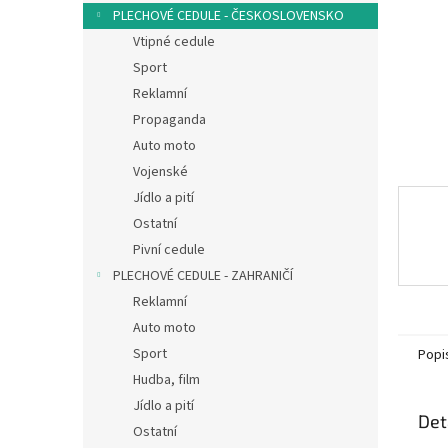
n
PLECHOVÉ CEDULE - ČESKOSLOVENSKO
e
Vtipné cedule
l
Sport
Reklamní
Propaganda
Auto moto
Vojenské
Jídlo a pití
Ostatní
Pivní cedule
PLECHOVÉ CEDULE - ZAHRANIČÍ
Reklamní
Auto moto
Sport
Popi
Hudba, film
Jídlo a pití
Det
Ostatní