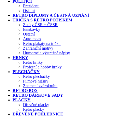
POLITICI
Prezidenti
Ostatní
RETRO DIPLOMY A ČESTNÁ UZNÁNÍ
TRIČKA S RETRO POTISKEM
Znaky ČSR + ČSSR
Bankovky
Ostatní
Auto moto
Retro plakáty na tričku
Zahraniční motivy
Humorné a výstražné nápisy
HRNKY
Retro hrnky
Profesní a hobby hrnky
PLECHÁČKY
Retro plecháčky
Filmové hlášky
Znamení zvěrokruhu
RETRO BOX
RETRO DÁRKOVÉ SADY
PLACKY
Dřevěné placky
Retro placky
DŘEVĚNÉ POHLEDNICE