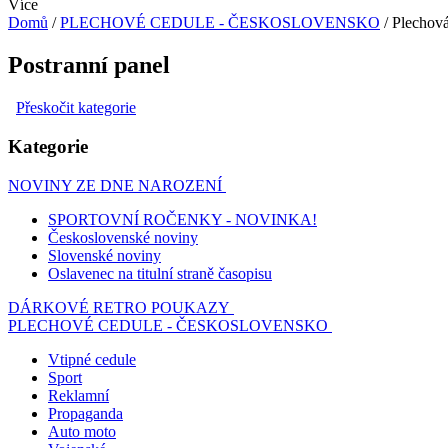
Více
Domů
/
PLECHOVÉ CEDULE - ČESKOSLOVENSKO
/
Plechová
Postranní panel
Přeskočit kategorie
Kategorie
NOVINY ZE DNE NAROZENÍ
SPORTOVNÍ ROČENKY - NOVINKA!
Československé noviny
Slovenské noviny
Oslavenec na titulní straně časopisu
DÁRKOVÉ RETRO POUKAZY
PLECHOVÉ CEDULE - ČESKOSLOVENSKO
Vtipné cedule
Sport
Reklamní
Propaganda
Auto moto