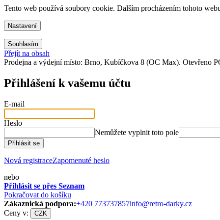
Tento web používá soubory cookie. Dalším procházením tohoto webu v
Nastavení
Souhlasím
Přejít na obsah
Prodejna a výdejní místo: Brno, Kubíčkova 8 (OC Max). Otevřeno PO
Přihlášení k vašemu účtu
E-mail
Heslo
Nemůžete vyplnit toto pole
Přihlásit se
Nová registrace
Zapomenuté heslo
nebo
Přihlásit se přes Seznam
Pokračovat do košíku
Zákaznická podpora:
+420 773737857
info@retro-darky.cz
Ceny v:
CZK