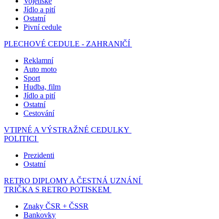
Vojenské
Jídlo a pití
Ostatní
Pivní cedule
PLECHOVÉ CEDULE - ZAHRANIČÍ
Reklamní
Auto moto
Sport
Hudba, film
Jídlo a pití
Ostatní
Cestování
VTIPNÉ A VÝSTRAŽNÉ CEDULKY
POLITICI
Prezidenti
Ostatní
RETRO DIPLOMY A ČESTNÁ UZNÁNÍ
TRIČKA S RETRO POTISKEM
Znaky ČSR + ČSSR
Bankovky