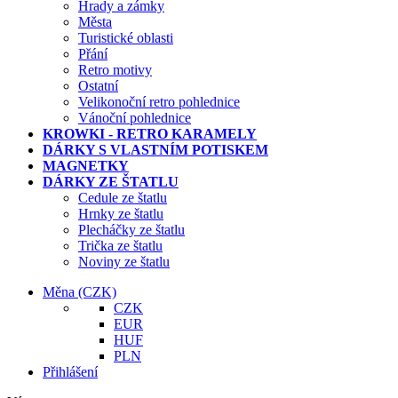
Hrady a zámky
Města
Turistické oblasti
Přání
Retro motivy
Ostatní
Velikonoční retro pohlednice
Vánoční pohlednice
KROWKI - RETRO KARAMELY
DÁRKY S VLASTNÍM POTISKEM
MAGNETKY
DÁRKY ZE ŠTATLU
Cedule ze štatlu
Hrnky ze štatlu
Plecháčky ze štatlu
Trička ze štatlu
Noviny ze štatlu
Měna
(CZK)
CZK
EUR
HUF
PLN
Přihlášení