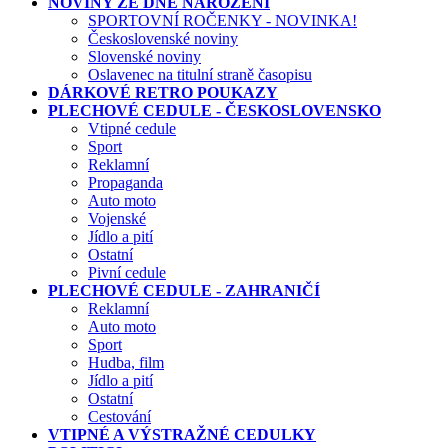
NOVINY ZE DNE NAROZENÍ
SPORTOVNÍ ROČENKY - NOVINKA!
Československé noviny
Slovenské noviny
Oslavenec na titulní straně časopisu
DÁRKOVÉ RETRO POUKAZY
PLECHOVÉ CEDULE - ČESKOSLOVENSKO
Vtipné cedule
Sport
Reklamní
Propaganda
Auto moto
Vojenské
Jídlo a pití
Ostatní
Pivní cedule
PLECHOVÉ CEDULE - ZAHRANIČÍ
Reklamní
Auto moto
Sport
Hudba, film
Jídlo a pití
Ostatní
Cestování
VTIPNÉ A VÝSTRAŽNÉ CEDULKY