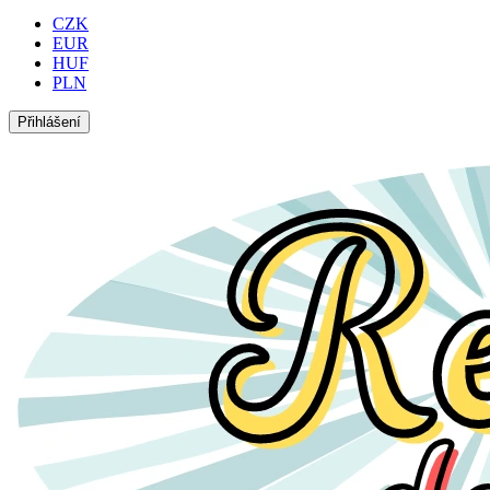
CZK
EUR
HUF
PLN
Přihlášení