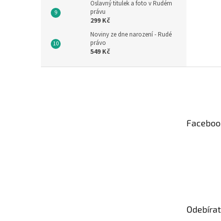
Oslavný titulek a foto v Rudém
právu
299 Kč
Noviny ze dne narození - Rudé
právo
549 Kč
Z
á
p
a
t
Faceboo
í
Odebírat