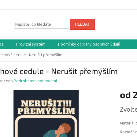
HLEDAT
ba
Provizní systém
Podmínky ochrany osobních údajů
echová cedule - Nerušit přemýšlím
hová cedule - Nerušit přemýšlím
né
noceno
Podrobnosti hodnocení
ní
od
u
Měrná
Zvolt
cena:
ek.
Materiál 
Rozměr c