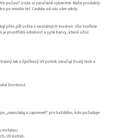
ého počasí? U nás si zaručeně vyberete. Naše produkty
větru po mnoho let. Cedule od nás vám nikdy
ují přes půl světa z neznámých továren. Vše tvoříme
 je prvotřídní odolnost a syté barvy, které oživí
ranný lak a špičkový UV potisk zaručují trvalý lesk a
uhá životnost.
 typu „nainstaluj a zapomeň“ pro každého, kdo požaduje
instalaci.
ch, UV potisk.