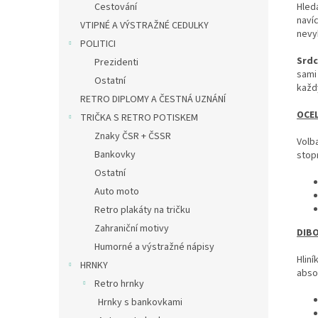
Hled
Cestování
navíc
VTIPNÉ A VÝSTRAŽNÉ CEDULKY
nevy
POLITICI
Srdc
Prezidenti
sami 
Ostatní
každ
RETRO DIPLOMY A ČESTNÁ UZNÁNÍ
OCEL
TRIČKA S RETRO POTISKEM
Znaky ČSR + ČSSR
Volba
Bankovky
stop
Ostatní
Auto moto
Retro plakáty na tričku
Zahraniční motivy
DIBO
Humorné a výstražné nápisy
Hlin
HRNKY
absol
Retro hrnky
Hrnky s bankovkami