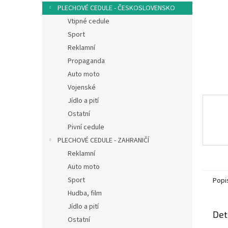
n
PLECHOVÉ CEDULE - ČESKOSLOVENSKO
e
Vtipné cedule
l
Sport
Reklamní
Propaganda
Auto moto
Vojenské
Jídlo a pití
Ostatní
Pivní cedule
PLECHOVÉ CEDULE - ZAHRANIČÍ
Reklamní
Auto moto
Sport
Popi
Hudba, film
Jídlo a pití
Det
Ostatní