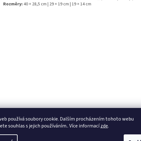
Rozměry:
40 × 28,5 cm | 29 × 19 cm | 19 × 14 cm
web používá soubory cookie. Dalším procházením tohoto webu
jete souhlas s jejich používáním.. Více informací
zde
.