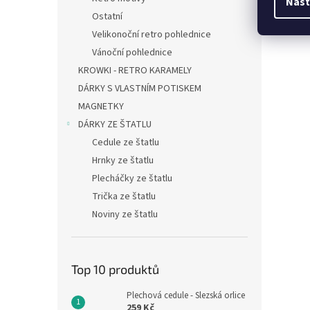
Nast
Ostatní
Velikonoční retro pohlednice
Vánoční pohlednice
KROWKI - RETRO KARAMELY
DÁRKY S VLASTNÍM POTISKEM
MAGNETKY
DÁRKY ZE ŠTATLU
Cedule ze štatlu
Hrnky ze štatlu
Plecháčky ze štatlu
Trička ze štatlu
Noviny ze štatlu
Top 10 produktů
Plechová cedule - Slezská orlice
259 Kč