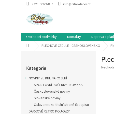
Přejít
+420 773737857
info@retro-darky.cz
na
obsah
Obchodní podmínky
Kontakty
Doprava a plat
Domů
PLECHOVÉ CEDULE - ČESKOSLOVENSKO
Pl
P
Plec
o
Přeskočit
s
Průměr
Neohod
Kategorie
kategorie
t
hodnoce
r
produkt
NOVINY ZE DNE NAROZENÍ
a
je
SPORTOVNÍ ROČENKY - NOVINKA!
0,0
n
z
Československé noviny
n
5
í
Slovenské noviny
hvězdič
p
Oslavenec na titulní straně časopisu
a
DÁRKOVÉ RETRO POUKAZY