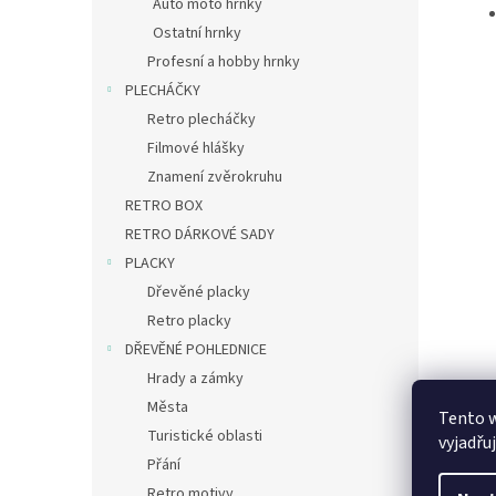
Auto moto hrnky
Ostatní hrnky
Profesní a hobby hrnky
PLECHÁČKY
Retro plecháčky
Filmové hlášky
Znamení zvěrokruhu
RETRO BOX
RETRO DÁRKOVÉ SADY
PLACKY
Dřevěné placky
Retro placky
DŘEVĚNÉ POHLEDNICE
Hrady a zámky
Města
Tento 
Turistické oblasti
vyjadřu
Přání
Retro motivy