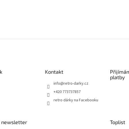
k
Kontakt
Přijímá
platby
info
@
retro-darky.cz
+420 773737857
retro dárky na Facebooku
 newsletter
Toplist