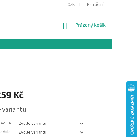
CZK
Přihlášení
NÁKUPNÍ
Prázdný košík
KOŠÍK
259 Kč
e variantu
cedule
edule