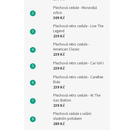
Plechová cedule - Moravská
orlice
309 Kč
Plechová retro cedule - Live The
Legend
239 Kč
Plechová retro cedule -
American Classic
239 Kč
Plechová retro cedule - Car Girl I
239 Kč
Plechová retro cedule - Carefree
Ride
239 Kč
Plechová retro cedule - At The
Gas Station
239 Kč
Plechová cedule s vašim
vlastním potiskem
289 Kč