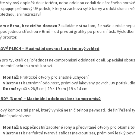
áte stylový doplněk do interiéru, nebo odolnou ceduli do náročného horsk
 spojuje prémiový UV potisk, který si zachová syté barvy a odolá slunci i 
blednou, ani nezrezaví!
em z Brna, bez cizího dovozu
Zakládáme si na tom, že naše cedule neput
pod jednou střechou v Brně – od prvotní grafiky po precizní tisk. Výsledkem
ý prostor.
OVÝ PLECH – Maximální pevnost a prémiový vzhled
 pro ty, kteří dají přednost nekompromisní odolnosti oceli. Speciální oboust
rocentní ochranu proti korozi.
Montáž:
Praktické otvory pro snadné uchycení.
Vlastnosti:
Extrémní odolnost, prémiový lakovaný povrch, UV potisk, dlo
Rozměry:
40 × 28,5 cm | 29 × 19 cm | 19 × 14 cm
ND® (3 mm) – Maximální odolnost bez kompromisů
íkový kompozitní panel, který vyniká nezničitelnou pevností. Ideální řešení
utní spolehlivost.
Montáž:
Bezpečnostní zaoblené rohy a předvrtané otvory pro okamžitou 
Vlastnosti:
Perfektní tvarová stálost (nekroutí se), prémiový lesklý povr