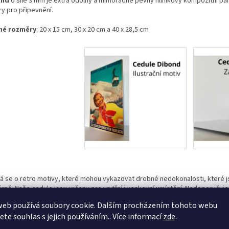
ond
o síle 3 mm je extra odolný a mimořádně pevný hliníkový kompozitní pane
ry pro připevnění.
né rozměry
: 20 x 15 cm, 30 x 20 cm a 40 x 28,5 cm
á se o retro motivy, které mohou vykazovat drobné nedokonalosti, které 
rně. Naše cedule jsou určeny pro vnitřní i venkovní umístění. Nedoporučuj
e dojít ke ztrátě sytosti barev.
web používá soubory cookie. Dalším procházením tohoto webu
jete souhlas s jejich používáním.. Více informací
zde
.