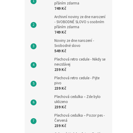
přáním zdarma
749 Kč
Archivní noviny ze dne narození
- SVOBODNÉ SLOVO s osobním
přáním zdarma
749 Kč
Noviny ze dne narození -
Svobodné slovo
549 Kč
Plechová retro cedule - Nikdy se
nevzdávej
239 Kč
Plechová retro cedule - Pijte
pivo
239 Kč
Plechová cedulka – Zde bylo
uklizeno
239 Kč
Plechová cedulka – Pozor pes -
Červená
239 Kč