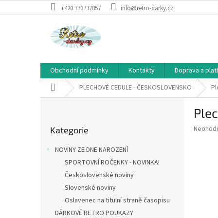
Přejít
+420 773737857
info@retro-darky.cz
na
obsah
Obchodní podmínky
Kontakty
Doprava a plat
Domů
PLECHOVÉ CEDULE - ČESKOSLOVENSKO
Pl
P
Plec
o
Přeskočit
s
Průměr
Neohod
Kategorie
kategorie
t
hodnoce
r
produkt
NOVINY ZE DNE NAROZENÍ
a
je
SPORTOVNÍ ROČENKY - NOVINKA!
0,0
n
z
Československé noviny
n
5
í
Slovenské noviny
hvězdič
p
Oslavenec na titulní straně časopisu
a
DÁRKOVÉ RETRO POUKAZY