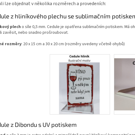
li lze objednat v několika rozměrech a provedeních:
ule z hliníkového plechu se sublimačním potiske
íkový plech
o síle 0,5 mm. Cedule je opatřena sublimačním potiskem. Má oh
li zavěsit, nebo snadno prošroubovat.
né rozměry
: 20 x 15 cm a 30 x 20 cm (rozměry uvedeny včetně ohybů)
ule z Dibondu s UV potiskem