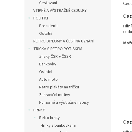
Cestování
Cedu
VTIPNÉ A VÝSTRAŽNÉ CEDULKY
Ced
POLITICI
Prezidenti
Hlin
cedu
Ostatní
RETRO DIPLOMY A ČESTNÁ UZNÁNÍ
Mož
TRIČKA S RETRO POTISKEM
Znaky ČSR + ČSSR
Bankovky
Ostatní
Auto moto
Retro plakáty na tričku
Zahraniční motivy
Humorné a výstražné nápisy
HRNKY
Retro hrnky
Ced
Hrnky s bankovkami