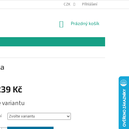
CZK
Přihlášení
NÁKUPNÍ
Prázdný košík
KOŠÍK
la
239 Kč
e variantu
í