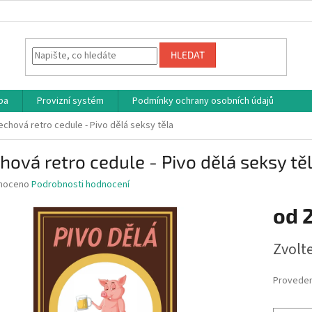
HLEDAT
ba
Provizní systém
Podmínky ochrany osobních údajů
echová retro cedule - Pivo dělá seksy těla
hová retro cedule - Pivo dělá seksy tě
né
noceno
Podrobnosti hodnocení
ní
od
u
Měrná
Zvolt
cena:
ek.
Proveden