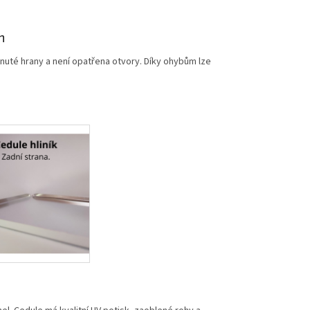
m
nuté hrany a není opatřena otvory. Díky ohybům lze