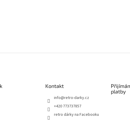
k
Kontakt
Přijímá
platby
info
@
retro-darky.cz
+420 773737857
retro dárky na Facebooku