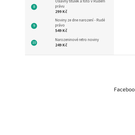
Oslavný titulek a foto v Rudém
právu
299 Kč
Noviny ze dne narození - Rudé
právo
549 Kč
Narozeninové retro noviny
249 Kč
Z
á
p
a
t
Faceboo
í