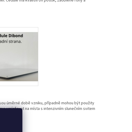
l. Cedule má kvalitní UV potisk, zaoblené rohy a
jsou úměrné době vzniku, případně mohou být použity
eme umísťovat na místa s intenzivním slunečním svitem