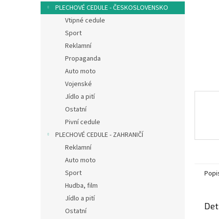
n
PLECHOVÉ CEDULE - ČESKOSLOVENSKO
e
Vtipné cedule
l
Sport
Reklamní
Propaganda
Auto moto
Vojenské
Jídlo a pití
Ostatní
Pivní cedule
PLECHOVÉ CEDULE - ZAHRANIČÍ
Reklamní
Auto moto
Sport
Popi
Hudba, film
Jídlo a pití
Det
Ostatní