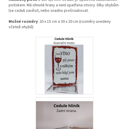
potiskem. Má ohnuté hrany a není opatřena otvory. Díky ohybům
lze ceduli zavěsit, nebo snadno prošroubovat.
Možné rozměry
: 20 x 15 cm a 30 x 20 cm (rozměry uvedeny
včetně ohybů)