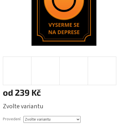
od
239 Kč
Měrná
Zvolte variantu
cena:
Provedení