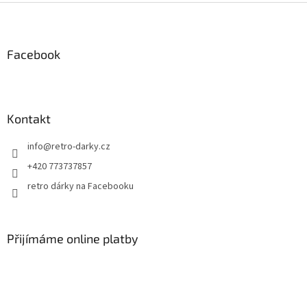
Z
á
p
a
Facebook
t
í
Kontakt
info
@
retro-darky.cz
+420 773737857
retro dárky na Facebooku
Přijímáme online platby