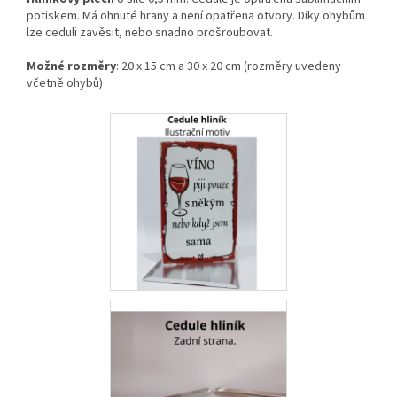
potiskem. Má ohnuté hrany a není opatřena otvory. Díky ohybům
lze ceduli zavěsit, nebo snadno prošroubovat.
Možné rozměry
: 20 x 15 cm a 30 x 20 cm (rozměry uvedeny
včetně ohybů)