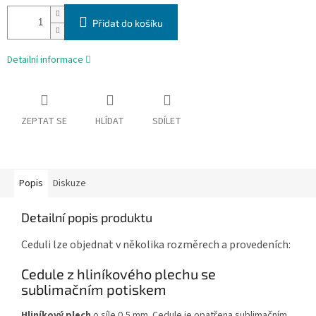
Přidat do košíku
Detailní informace
ZEPTAT SE
HLÍDAT
SDÍLET
Popis
Diskuze
Detailní popis produktu
Ceduli lze objednat v několika rozměrech a provedeních:
Cedule z hliníkového plechu se
sublimačním potiskem
Hliníkový plech
o síle 0,5 mm. Cedule je opatřena sublimačním