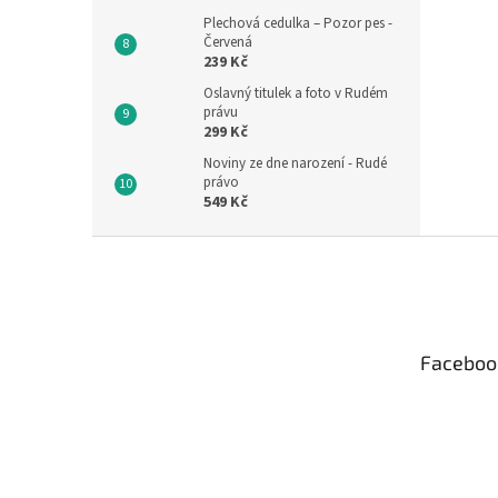
Plechová cedulka – Pozor pes -
Červená
239 Kč
Oslavný titulek a foto v Rudém
právu
299 Kč
Noviny ze dne narození - Rudé
právo
549 Kč
Z
á
p
a
t
Faceboo
í