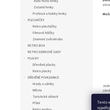
Dib
Auto moto hrnky
otvo
Ostatní hrnky
Profesní a hobby hrnky
Mož
PLECHÁČKY
Retro plecháčky
Filmové hlášky
Znamení zvěrokruhu
RETRO BOX
RETRO DÁRKOVÉ SADY
PLACKY
Dřevěné placky
Retro placky
DŘEVĚNÉ POHLEDNICE
Hrady a zámky
Jedn
Města
zámě
– můž
Turistické oblasti
Tento 
Přání
vyjadřu
Retro motivy