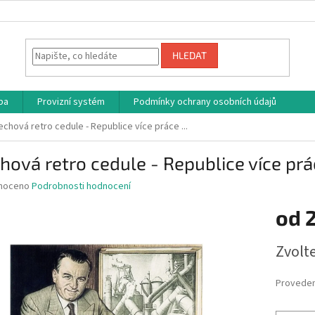
HLEDAT
ba
Provizní systém
Podmínky ochrany osobních údajů
echová retro cedule - Republice více práce ...
hová retro cedule - Republice více prác
né
noceno
Podrobnosti hodnocení
ní
od
u
Měrná
Zvolt
cena:
ek.
Proveden