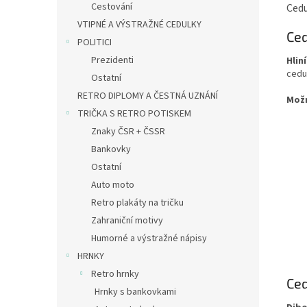
Cestování
Cedu
VTIPNÉ A VÝSTRAŽNÉ CEDULKY
Ced
POLITICI
Prezidenti
Hlin
cedu
Ostatní
RETRO DIPLOMY A ČESTNÁ UZNÁNÍ
Mož
TRIČKA S RETRO POTISKEM
Znaky ČSR + ČSSR
Bankovky
Ostatní
Auto moto
Retro plakáty na tričku
Zahraniční motivy
Humorné a výstražné nápisy
HRNKY
Retro hrnky
Ced
Hrnky s bankovkami