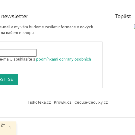
 newsletter
Toplist
 e-mail a my vám budeme zasílat informace o nových
 na našem e-shopu.
e-mailu souhlasíte s
podmínkami ochrany osobních
ÁSIT SE
Tiskoteka.cz
Krowki.cz
Cedule-Cedulky.cz
, ČT
.