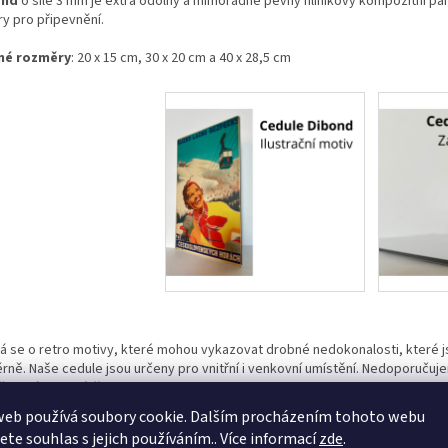
ond
o síle 3 mm je extra odolný a mimořádně pevný hliníkový kompozitní pane
ry pro připevnění.
né rozměry
: 20 x 15 cm, 30 x 20 cm a 40 x 28,5 cm
á se o retro motivy, které mohou vykazovat drobné nedokonalosti, které 
rně. Naše cedule jsou určeny pro vnitřní i venkovní umístění. Nedoporučuj
e dojít ke ztrátě sytosti barev.
web používá soubory cookie. Dalším procházením tohoto webu
jete souhlas s jejich používáním.. Více informací
zde
.