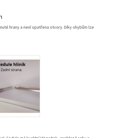
m
nuté hrany a není opatřena otvory. Díky ohybům lze