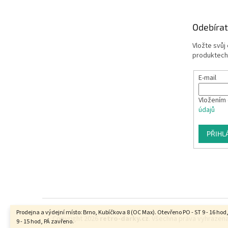
Odebírat
Vložte svůj
produktech
E-mail
Vložením 
údajů
PŘIHL
Prodejna a výdejní místo: Brno, Kubíčkova 8 (OC Max). Otevřeno PO - ST 9 - 16 hod
Copyright 2026
retro-darky.cz
. Všechna práva vyhrazena
9 - 15 hod, PÁ zavřeno.