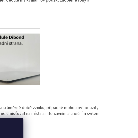
l. Cedule má kvalitní UV potisk, zaoblené rohy a
jsou úměrné době vzniku, případně mohou být použity
eme umísťovat na místa s intenzivním slunečním svitem