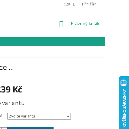
CZK
Přihlášení
NÁKUPNÍ
Prázdný košík
KOŠÍK
e ...
239 Kč
e variantu
í