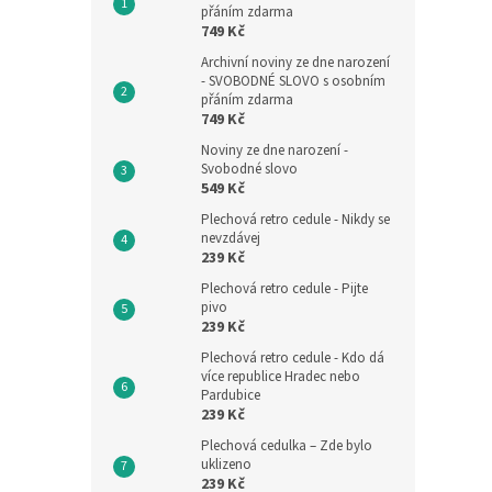
přáním zdarma
749 Kč
Archivní noviny ze dne narození
- SVOBODNÉ SLOVO s osobním
přáním zdarma
749 Kč
Noviny ze dne narození -
Svobodné slovo
549 Kč
Plechová retro cedule - Nikdy se
nevzdávej
239 Kč
Plechová retro cedule - Pijte
pivo
239 Kč
Plechová retro cedule - Kdo dá
více republice Hradec nebo
Pardubice
239 Kč
Plechová cedulka – Zde bylo
uklizeno
239 Kč