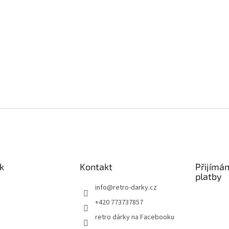
k
Kontakt
Přijímá
platby
info
@
retro-darky.cz
+420 773737857
retro dárky na Facebooku