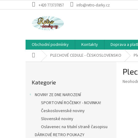
Přejít
+420 773737857
info@retro-darky.cz
na
obsah
Obchodní podmínky
Kontakty
Doprava a plat
Domů
PLECHOVÉ CEDULE - ČESKOSLOVENSKO
Pl
P
Plec
o
Přeskočit
s
Průměr
Neohod
Kategorie
kategorie
t
hodnoce
r
produkt
NOVINY ZE DNE NAROZENÍ
a
je
SPORTOVNÍ ROČENKY - NOVINKA!
0,0
n
z
Československé noviny
n
5
í
Slovenské noviny
hvězdič
p
Oslavenec na titulní straně časopisu
a
DÁRKOVÉ RETRO POUKAZY