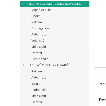
n
PLECHOVÉ CEDULE - ČESKOSLOVENSKO
e
Vtipné cedule
l
Sport
Reklamní
Propaganda
Auto moto
Vojenské
Jídlo a pití
Ostatní
Pivní cedule
PLECHOVÉ CEDULE - ZAHRANIČÍ
Reklamní
Auto moto
Sport
Popi
Hudba, film
Jídlo a pití
Det
Ostatní