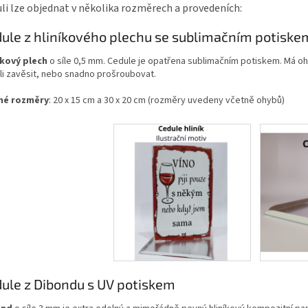
li lze objednat v několika rozměrech a provedeních:
ule z hliníkového plechu se sublimačním potiske
íkový plech
o síle 0,5 mm. Cedule je opatřena sublimačním potiskem. Má oh
li zavěsit, nebo snadno prošroubovat.
né rozměry
: 20 x 15 cm a 30 x 20 cm (rozměry uvedeny včetně ohybů)
ule z Dibondu s UV potiskem