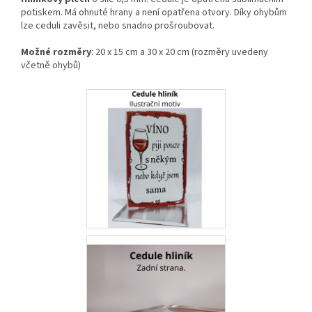
potiskem. Má ohnuté hrany a není opatřena otvory. Díky ohybům
lze ceduli zavěsit, nebo snadno prošroubovat.
Možné rozměry
: 20 x 15 cm a 30 x 20 cm (rozměry uvedeny
včetně ohybů)