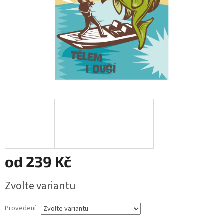
od
239 Kč
Měrná
Zvolte variantu
cena:
Provedení