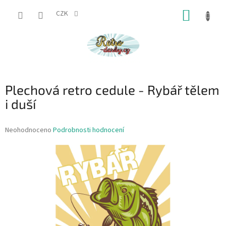
Přejít
NÁKUP
na
CZK
obsah
KOŠÍK
Plechová retro cedule - Rybář tělem
i duší
Průměrné
Neohodnoceno
Podrobnosti hodnocení
hodnocení
produktu
je
0,0
z
5
hvězdiček.