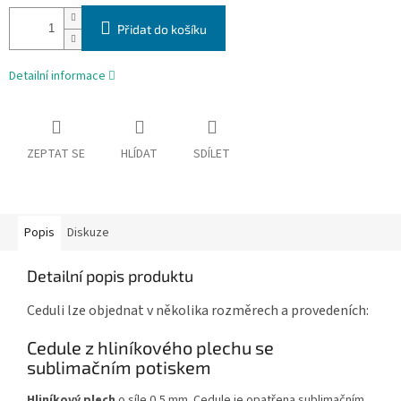
Přidat do košíku
Detailní informace
ZEPTAT SE
HLÍDAT
SDÍLET
Popis
Diskuze
Detailní popis produktu
Ceduli lze objednat v několika rozměrech a provedeních:
Cedule z hliníkového plechu se
sublimačním potiskem
Hliníkový plech
o síle 0,5 mm. Cedule je opatřena sublimačním