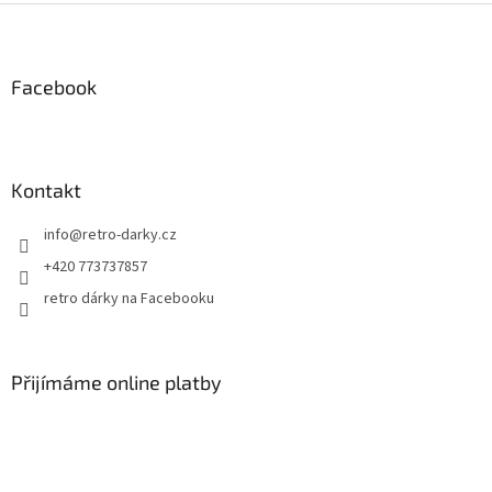
Z
á
p
a
Facebook
t
í
Kontakt
info
@
retro-darky.cz
+420 773737857
retro dárky na Facebooku
Přijímáme online platby