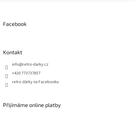
Z
á
p
a
Facebook
t
í
Kontakt
info
@
retro-darky.cz
+420 773737857
retro dárky na Facebooku
Přijímáme online platby