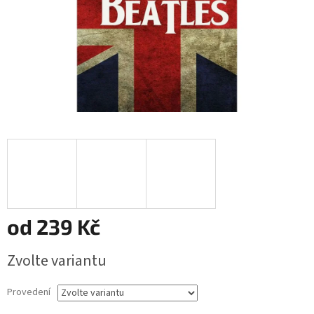
od
239 Kč
Měrná
Zvolte variantu
cena:
Provedení