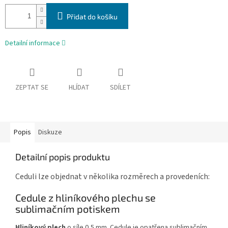
Přidat do košíku
Detailní informace
ZEPTAT SE
HLÍDAT
SDÍLET
Popis
Diskuze
Detailní popis produktu
Ceduli lze objednat v několika rozměrech a provedeních:
Cedule z hliníkového plechu se
sublimačním potiskem
Hliníkový plech
o síle 0,5 mm. Cedule je opatřena sublimačním