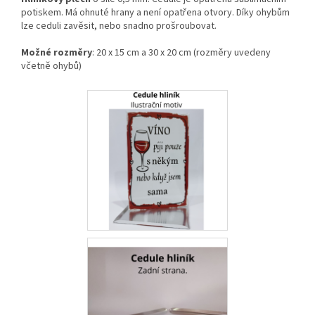
potiskem. Má ohnuté hrany a není opatřena otvory. Díky ohybům
lze ceduli zavěsit, nebo snadno prošroubovat.
Možné rozměry
: 20 x 15 cm a 30 x 20 cm (rozměry uvedeny
včetně ohybů)