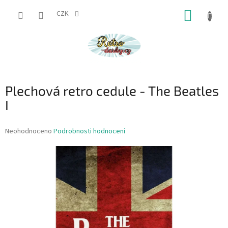
Přejít
NÁKUP
na
CZK
obsah
KOŠÍK
Plechová retro cedule - The Beatles
I
Průměrné
Neohodnoceno
Podrobnosti hodnocení
hodnocení
produktu
je
0,0
z
5
hvězdiček.