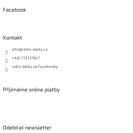
p
a
Facebook
t
í
Kontakt
info
@
retro-darky.cz
+420 773737857
retro dárky na Facebooku
Přijímáme online platby
Odebírat newsletter