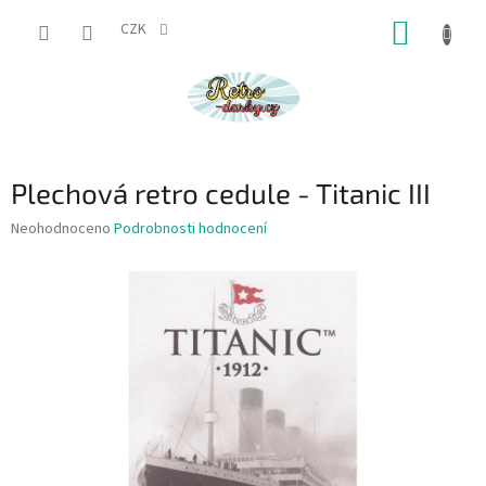
Přejít
NÁKUP
na
CZK
obsah
KOŠÍK
Plechová retro cedule - Titanic III
Průměrné
Neohodnoceno
Podrobnosti hodnocení
hodnocení
produktu
je
0,0
z
5
hvězdiček.