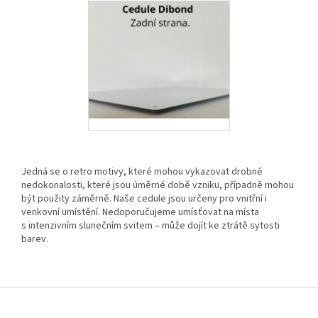
Jedná se o retro motivy, které mohou vykazovat drobné
nedokonalosti, které jsou úměrné době vzniku, případně mohou
být použity záměrně. Naše cedule jsou určeny pro vnitřní i
venkovní umístění. Nedoporučujeme umísťovat na místa
s intenzivním slunečním svitem – může dojít ke ztrátě sytosti
barev.
Z
á