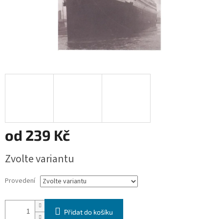
od
239 Kč
Měrná
Zvolte variantu
cena:
Provedení
Přidat do košíku