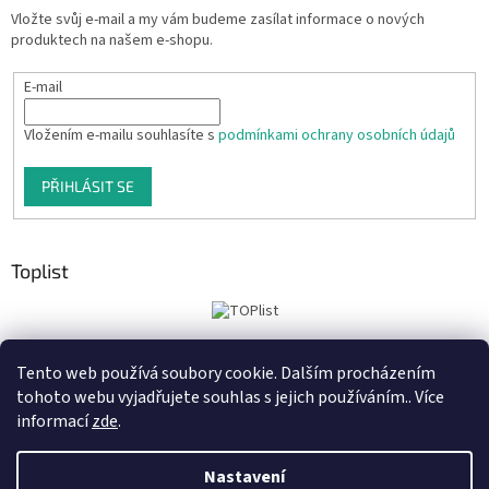
Vložte svůj e-mail a my vám budeme zasílat informace o nových
produktech na našem e-shopu.
E-mail
Vložením e-mailu souhlasíte s
podmínkami ochrany osobních údajů
PŘIHLÁSIT SE
Toplist
Tento web používá soubory cookie. Dalším procházením
Tiskoteka.cz
Krowki.cz
Cedule-Cedulky.cz
tohoto webu vyjadřujete souhlas s jejich používáním.. Více
informací
zde
.
Nastavení
Vytvořil Shoptet