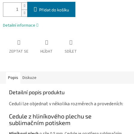
Přidat do košíku
Detailní informace
ZEPTAT SE
HLÍDAT
SDÍLET
Popis
Diskuze
Detailní popis produktu
Ceduli lze objednat v několika rozměrech a provedeních:
Cedule z hliníkového plechu se
sublimačním potiskem
Hliníkový plech
o síle 0,5 mm. Cedule je opatřena sublimačním