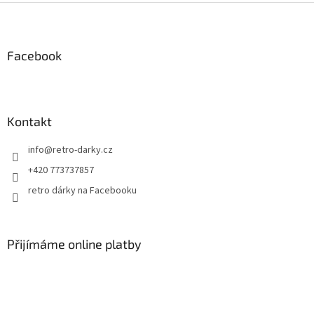
Z
á
p
a
Facebook
t
í
Kontakt
info
@
retro-darky.cz
+420 773737857
retro dárky na Facebooku
Přijímáme online platby