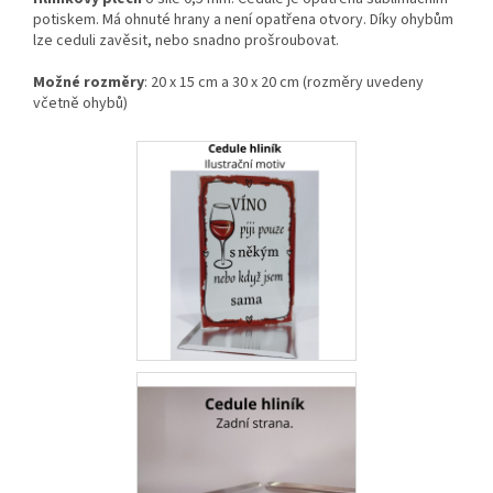
potiskem. Má ohnuté hrany a není opatřena otvory. Díky ohybům
lze ceduli zavěsit, nebo snadno prošroubovat.
Možné rozměry
: 20 x 15 cm a 30 x 20 cm (rozměry uvedeny
včetně ohybů)