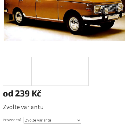
od
239 Kč
Měrná
Zvolte variantu
cena:
Provedení