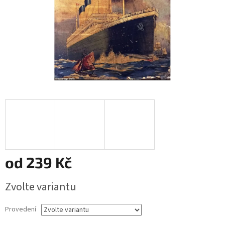
od
239 Kč
Měrná
Zvolte variantu
cena:
Provedení