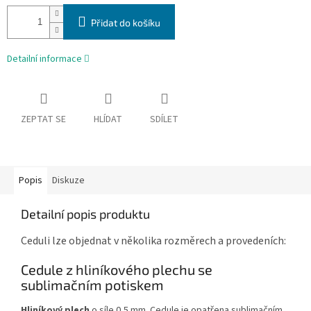
Přidat do košíku
Detailní informace
ZEPTAT SE
HLÍDAT
SDÍLET
Popis
Diskuze
Detailní popis produktu
Ceduli lze objednat v několika rozměrech a provedeních:
Cedule z hliníkového plechu se
sublimačním potiskem
Hliníkový plech
o síle 0,5 mm. Cedule je opatřena sublimačním