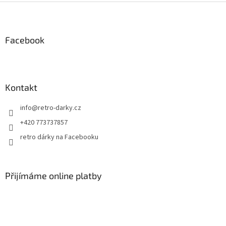
Z
á
p
a
Facebook
t
í
Kontakt
info
@
retro-darky.cz
+420 773737857
retro dárky na Facebooku
Přijímáme online platby