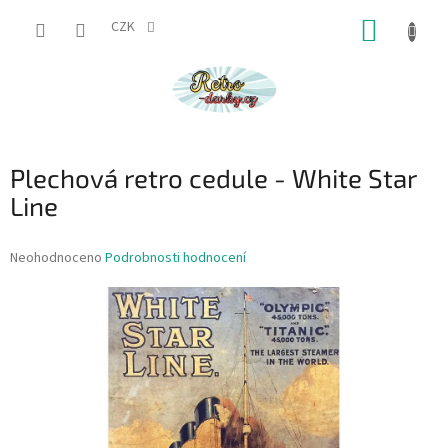
Přejít
NÁKUP
na
CZK
obsah
KOŠÍK
Plechová retro cedule - White Star
Line
Průměrné
Neohodnoceno
Podrobnosti hodnocení
hodnocení
produktu
je
0,0
z
5
hvězdiček.