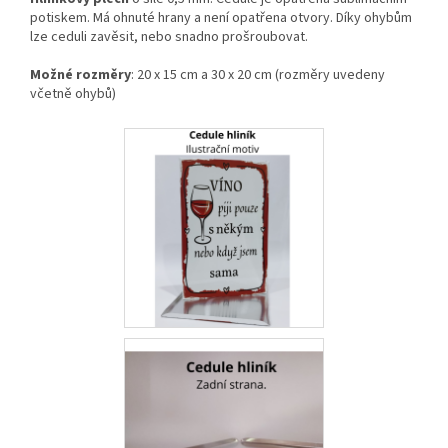
potiskem. Má ohnuté hrany a není opatřena otvory. Díky ohybům
lze ceduli zavěsit, nebo snadno prošroubovat.
Možné rozměry
: 20 x 15 cm a 30 x 20 cm (rozměry uvedeny
včetně ohybů)