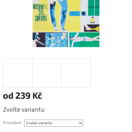
od
239 Kč
Měrná
Zvolte variantu
cena:
Provedení