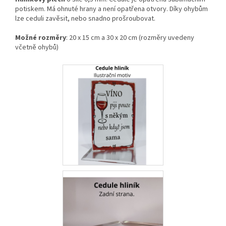
potiskem. Má ohnuté hrany a není opatřena otvory. Díky ohybům
lze ceduli zavěsit, nebo snadno prošroubovat.
Možné rozměry
: 20 x 15 cm a 30 x 20 cm (rozměry uvedeny
včetně ohybů)