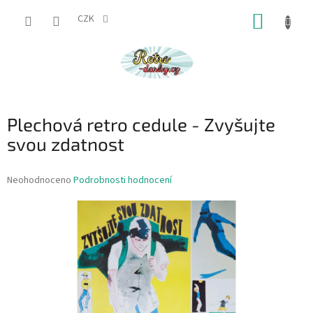
Přejít
NÁKUP
na
CZK
obsah
KOŠÍK
Plechová retro cedule - Zvyšujte
svou zdatnost
Průměrné
Neohodnoceno
Podrobnosti hodnocení
hodnocení
produktu
je
0,0
z
5
hvězdiček.