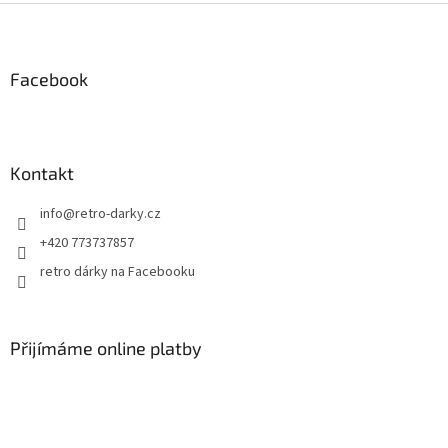
Z
á
p
a
Facebook
t
í
Kontakt
info
@
retro-darky.cz
+420 773737857
retro dárky na Facebooku
Přijímáme online platby