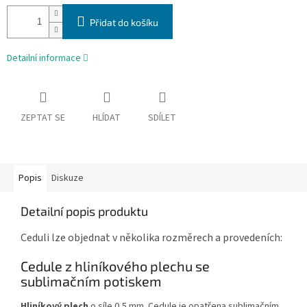
Přidat do košíku
Detailní informace
ZEPTAT SE
HLÍDAT
SDÍLET
Popis
Diskuze
Detailní popis produktu
Ceduli lze objednat v několika rozměrech a provedeních:
Cedule z hliníkového plechu se
sublimačním potiskem
Hliníkový plech
o síle 0,5 mm. Cedule je opatřena sublimačním