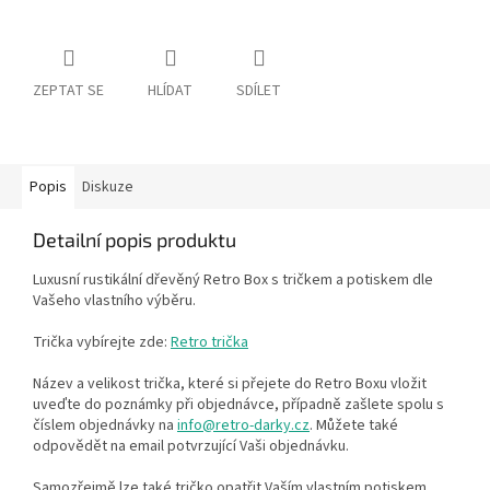
ZEPTAT SE
HLÍDAT
SDÍLET
Popis
Diskuze
Detailní popis produktu
Luxusní rustikální dřevěný Retro Box s tričkem a potiskem dle
Vašeho vlastního výběru.
Trička vybírejte zde:
Retro trička
Název a velikost trička, které si přejete do Retro Boxu vložit
uveďte do poznámky při objednávce, případně zašlete spolu s
číslem objednávky na
info@retro-darky.cz
. Můžete také
odpovědět na email potvrzující Vaši objednávku.
Samozřejmě lze také tričko opatřit Vaším vlastním potiskem.