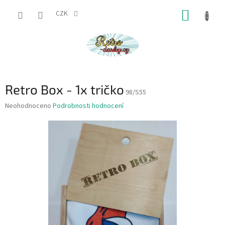
Přejít
NÁKUP
na
CZK
obsah
KOŠÍK
Retro Box - 1x tričko
98/S55
Průměrné
Neohodnoceno
Podrobnosti hodnocení
hodnocení
produktu
je
0,0
z
5
hvězdiček.