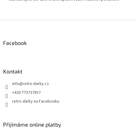
Z
á
p
a
Facebook
t
í
Kontakt
info
@
retro-darky.cz
+420 773737857
retro dárky na Facebooku
Přijímáme online platby