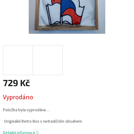
729 Kč
Měrná
Vyprodáno
cena:
Položka byla vyprodána…
Originální Retro Box s netradičním obsahem
Detailní informace