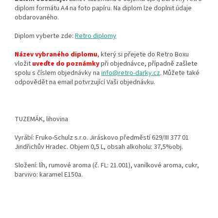
diplom formátu A4 na foto papíru. Na diplom lze doplnit údaje
obdarovaného.
Diplom vyberte zde:
Retro diplomy
Název vybraného diplomu
,
který si přejete do Retro Boxu
vložit
uveďte do poznámky
při objednávce, případně zašlete
spolu s číslem objednávky na
info@retro-darky.cz
. Můžete také
odpovědět na email potvrzující Vaši objednávku.
TUZEMÁK, lihovina
Vyrábí: Fruko-Schulz s.r.o. Jiráskovo předměstí 629/III 377 01
Jindřichův Hradec. Objem 0,5 L, obsah alkoholu: 37,5%obj.
Složení: líh, rumové aroma (č. FL: 21.001), vanilkové aroma, cukr,
barvivo: karamel E150a.