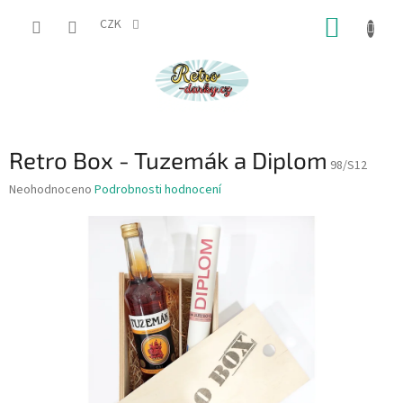
Přejít
NÁKUP
na
CZK
obsah
KOŠÍK
Retro Box - Tuzemák a Diplom
98/S12
Průměrné
Neohodnoceno
Podrobnosti hodnocení
hodnocení
produktu
je
0,0
z
5
hvězdiček.