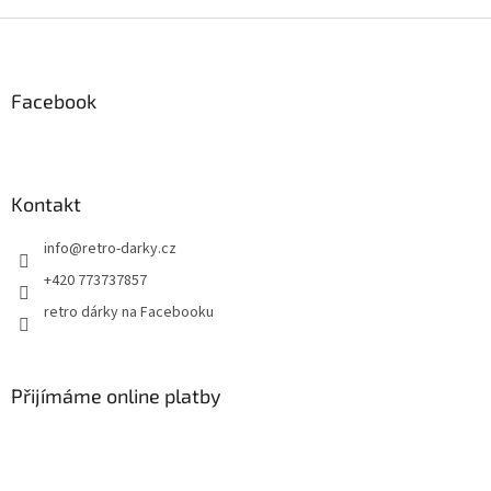
Z
á
p
a
Facebook
t
í
Kontakt
info
@
retro-darky.cz
+420 773737857
retro dárky na Facebooku
Přijímáme online platby