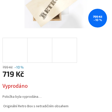
799 Kč
–10 %
799 Kč
–10 %
719 Kč
Měrná
Vyprodáno
cena:
Položka byla vyprodána…
Originální Retro Box s netradičním obsahem