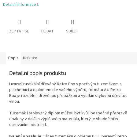
Detailní informace
ZEPTAT SE
HLÍDAT
SDÍLET
Popis
Diskuze
Detailní popis produktu
Luxusní rustikální dřevěný Retro Box s poctivým tuzemákem s
plachetnicí a diplomem dle vašeho výběru, formátu A4. Retro
Box je rozdělen dřevěnou přepážkou a vystlán stylovou dřevitou
vlnou.
Tuzemák i srolovaný diplom můžou být kvůli bezpečné přepravě
obaleny v dalším výplňovém materiálu, který je vhodné před
darováním odstranit.
Balení obsahuje:
Láhev tuzemáku o objemu 0,5 l, barevný retro