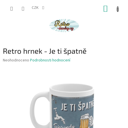
Přejít
NÁKUP
na
CZK
obsah
KOŠÍK
Retro hrnek - Je ti špatně
Průměrné
Neohodnoceno
Podrobnosti hodnocení
hodnocení
produktu
je
0,0
z
5
hvězdiček.