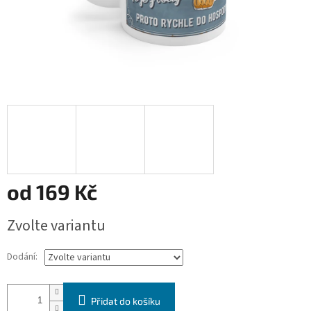
od
169 Kč
Měrná
Zvolte variantu
cena:
Dodání:
Přidat do košíku