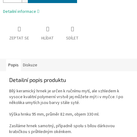
Detailní informace
ZEPTAT SE
HLÍDAT
SDÍLET
Popis
Diskuze
Detailní popis produktu
Bílý keramický hrnek je určen k ručnímu mytí, ale vzhledem k
vysoce kvalitní polymerní vrstvě jej můžete mýt i v myčce. I po
několika umytích jsou barvy stále syté.
Výška hrnku 95 mm, průměr 82 mm, objem 330 ml.
Zasíláme hrnek samotný, případně spolu s bílou dárkovou
krabičkou s průhledným okénkem.