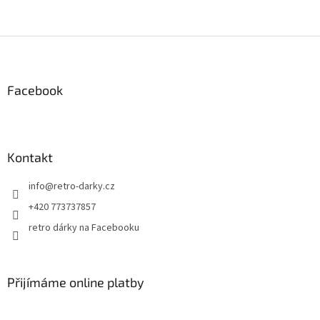
Z
á
p
a
Facebook
t
í
Kontakt
info
@
retro-darky.cz
+420 773737857
retro dárky na Facebooku
Přijímáme online platby