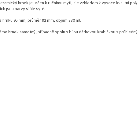
keramický hrnek je určen k ručnímu mytí, ale vzhledem k vysoce kvalitní pol
ch jsou barvy stále syté.
a hrnku 95 mm, průměr 82 mm, objem 330 ml.
láme hrnek samotný, případně spolu s bílou dárkovou krabičkou s průhled