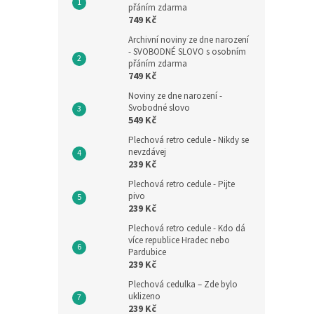
přáním zdarma
749 Kč
Archivní noviny ze dne narození
- SVOBODNÉ SLOVO s osobním
přáním zdarma
749 Kč
Noviny ze dne narození -
Svobodné slovo
549 Kč
Plechová retro cedule - Nikdy se
nevzdávej
239 Kč
Plechová retro cedule - Pijte
pivo
239 Kč
Plechová retro cedule - Kdo dá
více republice Hradec nebo
Pardubice
239 Kč
Plechová cedulka – Zde bylo
uklizeno
239 Kč