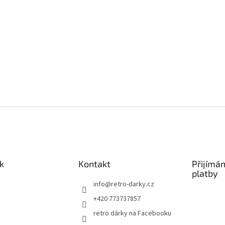
k
Kontakt
Přijímá
platby
info
@
retro-darky.cz
+420 773737857
retro dárky na Facebooku