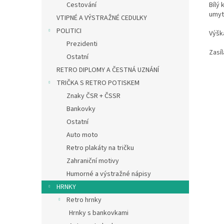
Bílý 
Cestování
umytí
VTIPNÉ A VÝSTRAŽNÉ CEDULKY
POLITICI
Výšk
Prezidenti
Zasí
Ostatní
RETRO DIPLOMY A ČESTNÁ UZNÁNÍ
TRIČKA S RETRO POTISKEM
Znaky ČSR + ČSSR
Bankovky
Ostatní
Auto moto
Retro plakáty na tričku
Zahraniční motivy
Humorné a výstražné nápisy
HRNKY
Retro hrnky
Hrnky s bankovkami