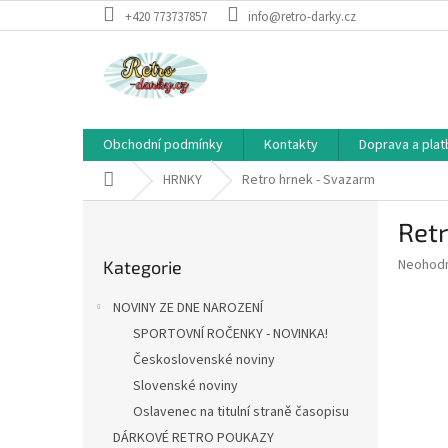
Přejít
+420 773737857
info@retro-darky.cz
na
obsah
Obchodní podmínky
Kontakty
Doprava a plat
Domů
HRNKY
Retro hrnek - Svazarm
P
Ret
o
Přeskočit
s
Průměr
Neohod
Kategorie
kategorie
t
hodnoce
r
produkt
NOVINY ZE DNE NAROZENÍ
a
je
SPORTOVNÍ ROČENKY - NOVINKA!
0,0
n
z
Československé noviny
n
5
í
Slovenské noviny
hvězdič
p
Oslavenec na titulní straně časopisu
a
DÁRKOVÉ RETRO POUKAZY