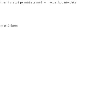
ymerní vrstvě jej můžete mýt i v myčce. I po několika
ným okénkem.