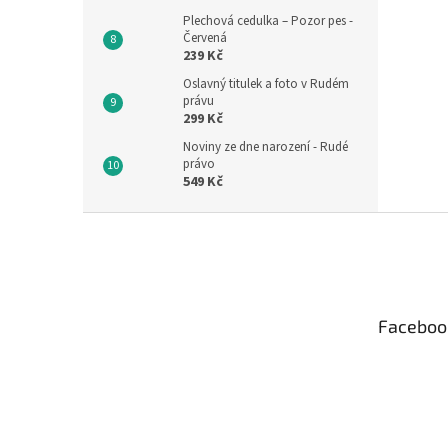
Plechová cedulka – Pozor pes -
Červená
239 Kč
Oslavný titulek a foto v Rudém
právu
299 Kč
Noviny ze dne narození - Rudé
právo
549 Kč
Z
á
p
a
t
Faceboo
í