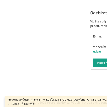
Odebírat
Vložte svůj
produktech
E-mail
Vložením 
údajů
PŘIHL
Prodejna a výdejní místo: Brno, Kubíčkova 8 (OC Max). Otevřeno PO - ST 9 - 16 hod
Copyright 2026
retro-darky.cz
. Všechna práva vyhrazena
9 - 15 hod, PÁ zavřeno.