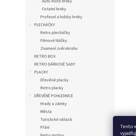
Auto moto hrnky
Ostatní hrnky
Profesní a hobby hrnky
PLECHÁČKY
Retro plecháčky
Filmové hlášky
Znamení zvěrokruhu
RETRO BOX
RETRO DÁRKOVÉ SADY
PLACKY
Dřevěné placky
Retro placky
DŘEVĚNÉ POHLEDNICE
Hrady a zámky
Města
Turistické oblasti
Tento 
Přání
vyjadřu
Retro motivy