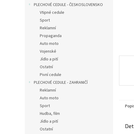
n
PLECHOVÉ CEDULE - ČESKOSLOVENSKO
e
Vtipné cedule
l
Sport
Reklamní
Propaganda
Auto moto
Vojenské
Jídlo a pití
Ostatní
Pivní cedule
PLECHOVÉ CEDULE - ZAHRANIČÍ
Reklamní
Auto moto
Sport
Popi
Hudba, film
Jídlo a pití
Det
Ostatní