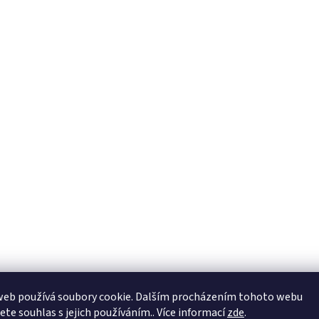
web používá soubory cookie. Dalším procházením tohoto webu
jete souhlas s jejich používáním.. Více informací
zde
.