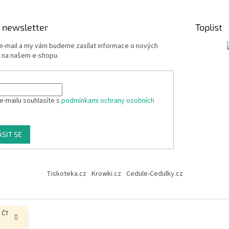
 newsletter
Toplist
 e-mail a my vám budeme zasílat informace o nových
 na našem e-shopu.
e-mailu souhlasíte s
podmínkami ochrany osobních
ÁSIT SE
Tiskoteka.cz
Krowki.cz
Cedule-Cedulky.cz
, ČT
.