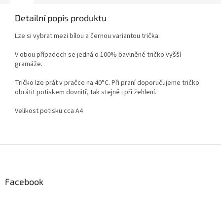
Detailní popis produktu
Lze si vybrat mezi bílou a černou variantou trička.
V obou případech se jedná o 100% bavlněné tričko vyšší
gramáže.
Tričko lze prát v pračce na 40°C. Při praní doporučujeme tričko
obrátit potiskem dovnitř, tak stejně i při žehlení.
Velikost potisku cca A4
Z
á
p
a
Facebook
t
í