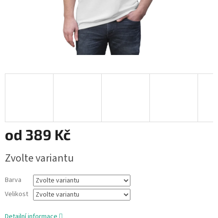
od
389 Kč
Měrná
Zvolte variantu
cena:
Barva
Velikost
Detailní informace