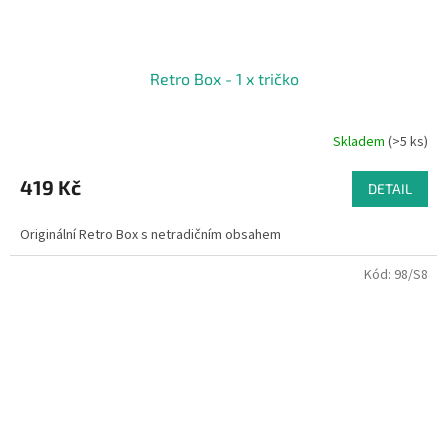
Retro Box - 1 x tričko
Skladem
(>5 ks)
Průměrné
hodnocení
produktu
419 Kč
DETAIL
je
4,3
Originální Retro Box s netradičním obsahem
z
5
Kód:
98/S8
hvězdiček.