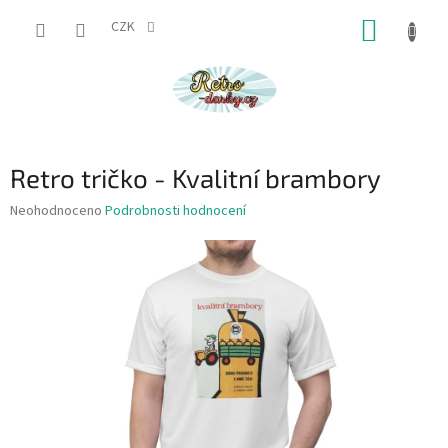
Přejít
NÁKUP
na
CZK
obsah
KOŠÍK
Retro tričko - Kvalitní brambory
Průměrné
Neohodnoceno
Podrobnosti hodnocení
hodnocení
produktu
je
0,0
z
5
hvězdiček.