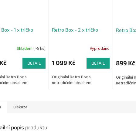
 Box - 1 x tričko
Retro Box - 2 x tričko
Retro Box
Skladem
(>5 ks)
Vyprodáno
rné
Průměrné
cení
hodnocení
ktu
produktu
 Kč
1 099 Kč
899 Kč
DETAIL
DETAIL
je
4,7
ální Retro Box s
Originální Retro Box s
Originální 
z
dičním obsahem
netradičním obsahem
netradičn
5
ček.
hvězdiček.
s
Diskuze
ailní popis produktu