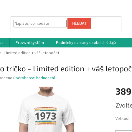
HLEDAT
ba
Provizní systém
Podmínky ochrany osobních údajů
o - Limited edition + váš letopočet
o tričko - Limited edition + váš letopo
né
noceno
Podrobnosti hodnocení
ní
389
u
Měrná
Zvolt
cena:
ek.
Velikost