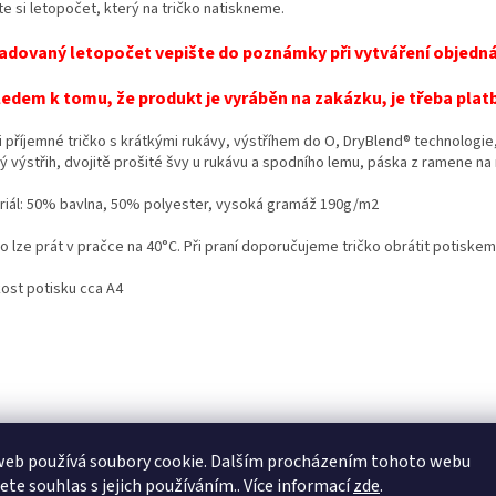
te si letopočet, který na tričko natiskneme.
adovaný letopočet vepište do poznámky při vytváření objedná
edem k tomu, že produkt je vyráběn na zakázku, je třeba pla
 příjemné tričko s krátkými rukávy, výstříhem do O, DryBlend® technologie, 
ký výstřih, dvojitě prošité švy u rukávu a spodního lemu, páska z ramene na
riál: 50% bavlna, 50% polyester, vysoká gramáž 190g/m2
o lze prát v pračce na 40°C. Při praní doporučujeme tričko obrátit potiskem d
kost potisku cca A4
web používá soubory cookie. Dalším procházením tohoto webu
jete souhlas s jejich používáním.. Více informací
zde
.