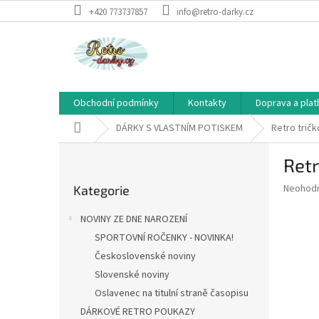
Přejít
+420 773737857
info@retro-darky.cz
na
obsah
Obchodní podmínky
Kontakty
Doprava a plat
Domů
DÁRKY S VLASTNÍM POTISKEM
Retro tričk
P
Retr
o
Přeskočit
s
Průměr
Neohod
Kategorie
kategorie
t
hodnoce
r
produkt
NOVINY ZE DNE NAROZENÍ
a
je
SPORTOVNÍ ROČENKY - NOVINKA!
0,0
n
z
Československé noviny
n
5
í
Slovenské noviny
hvězdič
p
Oslavenec na titulní straně časopisu
a
DÁRKOVÉ RETRO POUKAZY