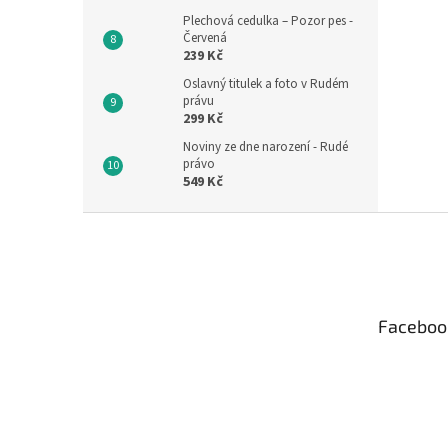
Plechová cedulka – Pozor pes -
Červená
239 Kč
Oslavný titulek a foto v Rudém
právu
299 Kč
Noviny ze dne narození - Rudé
právo
549 Kč
Z
á
p
a
t
Faceboo
í