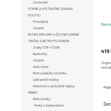
Cestování
VTIPNÉ A VÝSTRAŽNÉ CEDULKY
POLITICI
Prezidenti
Retro
Ostatní
RETRO DIPLOMY A ČESTNÁ UZNÁNÍ
Průmě
TRIČKA S RETRO POTISKEM
hodno
Znaky ČSR + ČSSR
produ
419
Bankovky
je
4,3
Ostatní
Origin
z
Auto moto
netra
5
hvězdi
Retro plakáty na tričku
Zahraniční motivy
Humorné a výstražné nápisy
Popi
HRNKY
Retro hrnky
Det
Hrnky s bankovkami