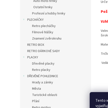
Auto moto hrnky
Urče
Ostatní hrnky
Pož
Profesní a hobby hrnky
PLECHÁČKY
Vzhl
Retro plecháčky
Velmi
Filmové hlášky
širo
Znamení zvěrokruhu
Mate
RETRO BOX
RETRO DÁRKOVÉ SADY
Tričk
PLACKY
Veli
Dřevěné placky
Retro placky
DŘEVĚNÉ POHLEDNICE
Hrady a zámky
Města
Turistické oblasti
Tento 
Přání
vyjadřu
Retro motivy