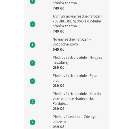
přáním zdarma
749 Kč
Archivní noviny ze dne narození
- SVOBODNÉ SLOVO s osobním
přáním zdarma
749 Kč
Noviny ze dne narození -
Svobodné slovo
549 Kč
Plechová retro cedule - Nikdy se
nevzdávej
239 Kč
Plechová retro cedule - Pijte
pivo
239 Kč
Plechová retro cedule - Kdo dá
více republice Hradec nebo
Pardubice
239 Kč
Plechová cedulka – Zde bylo
uklizeno
239 Kč