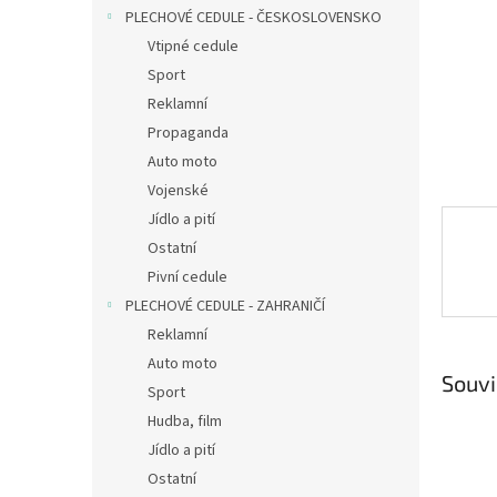
n
PLECHOVÉ CEDULE - ČESKOSLOVENSKO
e
Vtipné cedule
l
Sport
Reklamní
Propaganda
Auto moto
Vojenské
Jídlo a pití
Ostatní
Pivní cedule
PLECHOVÉ CEDULE - ZAHRANIČÍ
Reklamní
Auto moto
Souvi
Sport
Hudba, film
Jídlo a pití
Ostatní