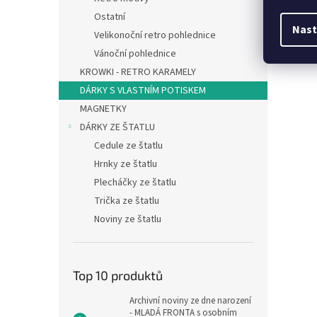
Ostatní
Nast
Velikonoční retro pohlednice
Vánoční pohlednice
KROWKI - RETRO KARAMELY
DÁRKY S VLASTNÍM POTISKEM
MAGNETKY
DÁRKY ZE ŠTATLU
Cedule ze štatlu
Hrnky ze štatlu
Plecháčky ze štatlu
Trička ze štatlu
Noviny ze štatlu
Top 10 produktů
Archivní noviny ze dne narození
- MLADÁ FRONTA s osobním