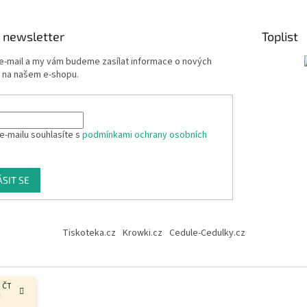
 newsletter
Toplist
 e-mail a my vám budeme zasílat informace o nových
 na našem e-shopu.
e-mailu souhlasíte s
podmínkami ochrany osobních
ÁSIT SE
Tiskoteka.cz
Krowki.cz
Cedule-Cedulky.cz
, ČT
.