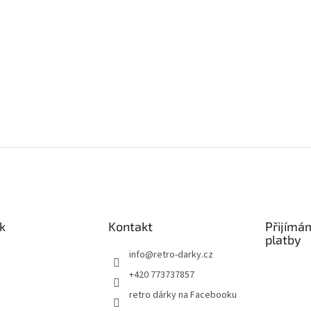
k
Kontakt
Přijímá
platby
info
@
retro-darky.cz
+420 773737857
retro dárky na Facebooku