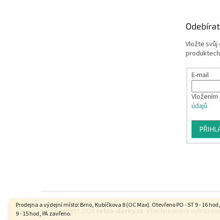
Odebírat
Vložte svůj
produktech
E-mail
Vložením 
údajů
PŘIHL
Prodejna a výdejní místo: Brno, Kubíčkova 8 (OC Max). Otevřeno PO - ST 9 - 16 hod
Copyright 2026
retro-darky.cz
. Všechna práva vyhrazena
9 - 15 hod, PÁ zavřeno.