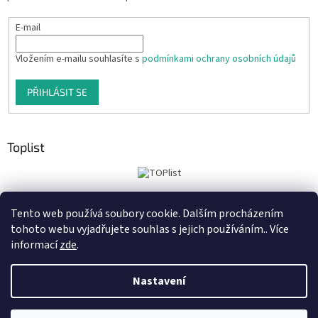
E-mail
Vložením e-mailu souhlasíte s
podmínkami ochrany osobních údajů
PŘIHLÁSIT SE
Toplist
Tento web používá soubory cookie. Dalším procházením
Tiskoteka.cz
Krowki.cz
Cedule-Cedulky.cz
tohoto webu vyjadřujete souhlas s jejich používáním.. Více
informací
zde
.
Nastavení
Vytvořil Shoptet