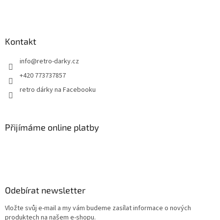
t
í
Kontakt
info
@
retro-darky.cz
+420 773737857
retro dárky na Facebooku
Přijímáme online platby
Odebírat newsletter
Vložte svůj e-mail a my vám budeme zasílat informace o nových
produktech na našem e-shopu.