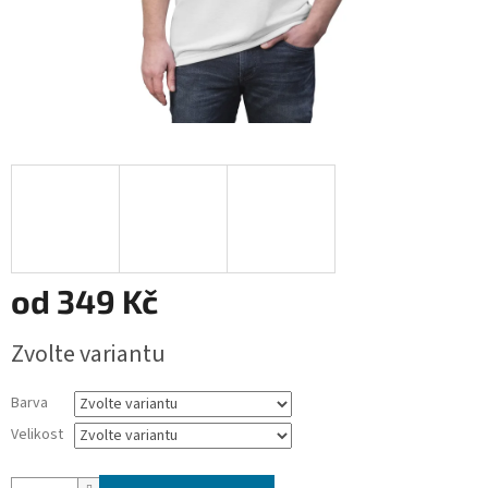
od
349 Kč
Měrná
Zvolte variantu
cena:
Barva
Velikost