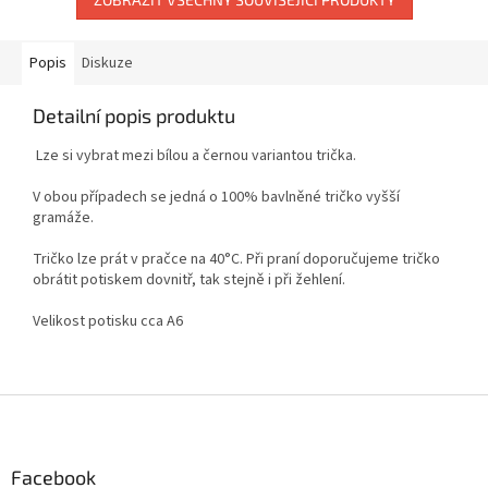
Popis
Diskuze
Detailní popis produktu
Lze si vybrat mezi bílou a černou variantou trička.
V obou případech se jedná o 100% bavlněné tričko vyšší
gramáže.
Tričko lze prát v pračce na 40°C. Při praní doporučujeme tričko
obrátit potiskem dovnitř, tak stejně i při žehlení.
Velikost potisku cca A6
Z
á
p
a
Facebook