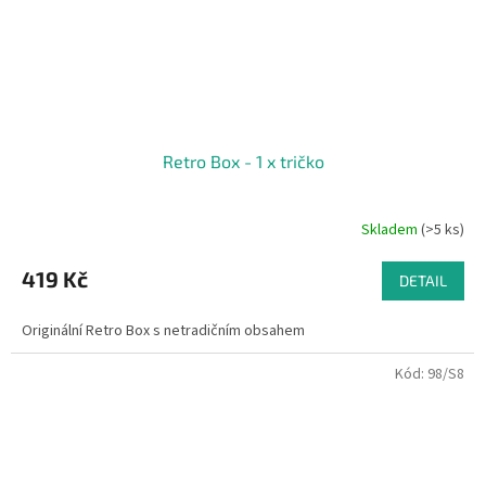
Retro Box - 1 x tričko
Skladem
(>5 ks)
Průměrné
hodnocení
produktu
419 Kč
DETAIL
je
4,3
Originální Retro Box s netradičním obsahem
z
5
Kód:
98/S8
hvězdiček.