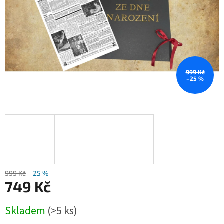
999 Kč
–25 %
999 Kč
–25 %
749 Kč
Měrná
Skladem
(>5 ks)
cena: