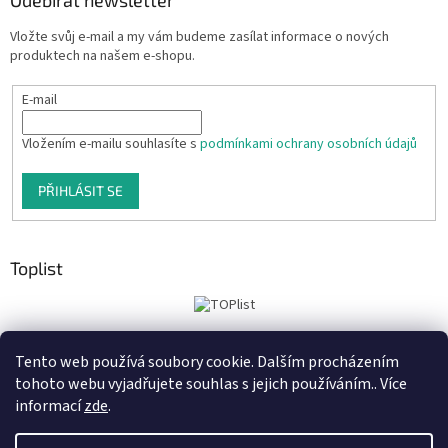
Odebírat newsletter
Vložte svůj e-mail a my vám budeme zasílat informace o nových
produktech na našem e-shopu.
E-mail
Vložením e-mailu souhlasíte s
podmínkami ochrany osobních údajů
PŘIHLÁSIT SE
Toplist
Tento web používá soubory cookie. Dalším procházením
Tiskoteka.cz
Krowki.cz
Cedule-Cedulky.cz
tohoto webu vyjadřujete souhlas s jejich používáním.. Více
informací
zde
.