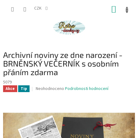
Přejít
NÁKUP
na
CZK
obsah
KOŠÍK
Archivní noviny ze dne narození -
BRNĚNSKÝ VEČERNÍK s osobním
přáním zdarma
5079
Průměrné
Neohodnoceno
Podrobnosti hodnocení
Akce
Tip
hodnocení
produktu
je
0,0
z
5
hvězdiček.