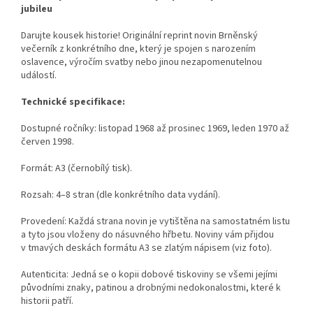
jubileu
Darujte kousek historie! Originální reprint novin Brněnský
večerník z konkrétního dne, který je spojen s narozením
oslavence, výročím svatby nebo jinou nezapomenutelnou
událostí.
Technické specifikace:
Dostupné ročníky:
listopad 1968 až prosinec 1969, leden 1970 až
červen 1998.
Formát: A3 (černobílý tisk).
Rozsah: 4–8 stran (dle konkrétního data vydání).
Provedení: Každá strana novin je vytištěna na samostatném listu
a tyto jsou vloženy do násuvného hřbetu. Noviny vám přijdou
v tmavých deskách formátu A3 se zlatým nápisem (viz foto).
Autenticita: Jedná se o kopii dobové tiskoviny se všemi jejími
původními znaky, patinou a drobnými nedokonalostmi, které k
historii patří.