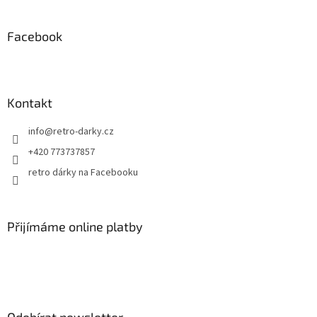
á
p
a
Facebook
t
í
Kontakt
info
@
retro-darky.cz
+420 773737857
retro dárky na Facebooku
Přijímáme online platby