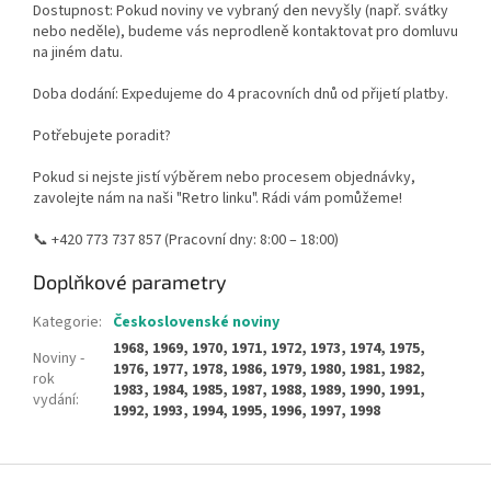
Dostupnost: Pokud noviny ve vybraný den nevyšly (např. svátky
nebo neděle), budeme vás neprodleně kontaktovat pro domluvu
na jiném datu.
Doba dodání: Expedujeme do 4 pracovních dnů od přijetí platby.
Potřebujete poradit?
Pokud si nejste jistí výběrem nebo procesem objednávky,
zavolejte nám na naši "Retro linku". Rádi vám pomůžeme!
📞 +420 773 737 857 (Pracovní dny: 8:00 – 18:00)
Doplňkové parametry
Kategorie
:
Československé noviny
1968, 1969, 1970, 1971, 1972, 1973, 1974, 1975,
Noviny -
1976, 1977, 1978, 1986, 1979, 1980, 1981, 1982,
rok
1983, 1984, 1985, 1987, 1988, 1989, 1990, 1991,
vydání
:
1992, 1993, 1994, 1995, 1996, 1997, 1998
Z