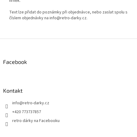
hrnek.
Text lze přidat do poznámky při objednávce, nebo zaslat spolu s
číslem objednávky na info@retro-darky.cz.
Z
á
p
a
Facebook
t
í
Kontakt
info
@
retro-darky.cz
+420 773737857
retro dárky na Facebooku