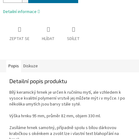
Detailní informace
ZEPTAT SE
HLÍDAT
SDÍLET
Popis
Diskuze
Detailní popis produktu
Bílý keramický hrnek je určen k ručnímu mytí, ale vzhledem k
vysoce kvalitní polymerní vrstvě jej můžete mýt i v myčce. I po
několika umytích jsou barvy stále syté.
Výška hrnku 95 mm, průměr 82 mm, objem 330 ml.
Zasíláme hrnek samotný, případně spolu s bílou dárkovou
krabičkou s okénkem a zvolit lze i vlastní text blahopřání na