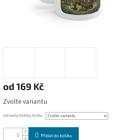
od
169 Kč
Měrná
Zvolte variantu
cena:
Varianta Hobby hrnku
Přidat do košíku