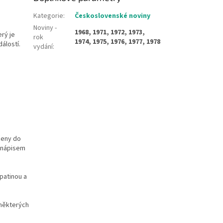
Kategorie
:
Československé noviny
Noviny -
1968, 1971, 1972, 1973,
erý je
rok
1974, 1975, 1976, 1977, 1978
álostí.
vydání
:
ženy do
m nápisem
 patinou a
 některých