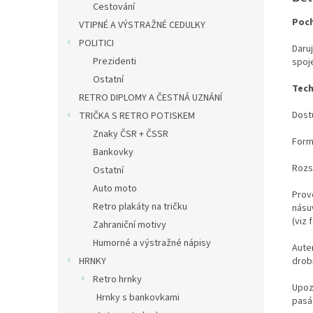
Cestování
Poch
VTIPNÉ A VÝSTRAŽNÉ CEDULKY
POLITICI
Daruj
Prezidenti
spoj
Ostatní
Tech
RETRO DIPLOMY A ČESTNÁ UZNÁNÍ
Dost
TRIČKA S RETRO POTISKEM
Znaky ČSR + ČSSR
Formá
Bankovky
Rozsa
Ostatní
Auto moto
Prov
Retro plakáty na tričku
násu
(viz 
Zahraniční motivy
Humorné a výstražné nápisy
Auten
drobn
HRNKY
Retro hrnky
Upoz
Hrnky s bankovkami
pasáž