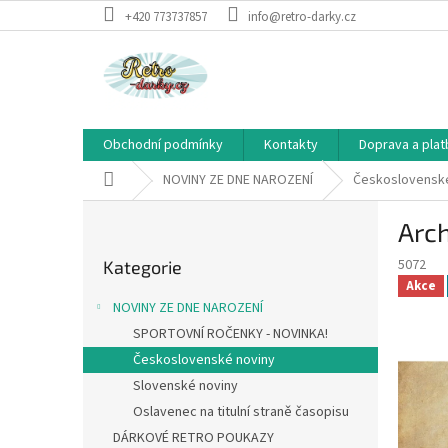
Přejít
+420 773737857
info@retro-darky.cz
na
obsah
Obchodní podmínky
Kontakty
Doprava a plat
Domů
NOVINY ZE DNE NAROZENÍ
Československé
P
Arc
o
Přeskočit
s
5072
Kategorie
kategorie
t
Akce
r
NOVINY ZE DNE NAROZENÍ
a
SPORTOVNÍ ROČENKY - NOVINKA!
n
Československé noviny
n
í
Slovenské noviny
p
Oslavenec na titulní straně časopisu
a
DÁRKOVÉ RETRO POUKAZY