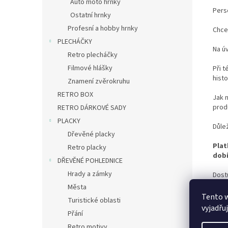
Auto moto hrnky
Pers
Ostatní hrnky
Profesní a hobby hrnky
Chce
PLECHÁČKY
Na ú
Retro plecháčky
Filmové hlášky
Při t
hist
Znamení zvěrokruhu
RETRO BOX
Jak 
prod
RETRO DÁRKOVÉ SADY
PLACKY
Důle
Dřevěné placky
Plat
Retro placky
dobí
DŘEVĚNÉ POHLEDNICE
Hrady a zámky
Dost
nepr
Města
Tento 
Turistické oblasti
Doba
vyjadřu
Přání
Potř
Retro motivy