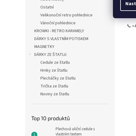
Nast
Ostatní
Poku
link
Velikonoční retro pohlednice
Vánoční pohlednice
📞 +4
KROWKI - RETRO KARAMELY
DÁRKY S VLASTNÍM POTISKEM
MAGNETKY
DÁRKY ZE ŠTATLU
Cedule ze štatlu
Hrnky ze štatlu
Plecháčky ze štatlu
Trička ze štatlu
Noviny ze štatlu
Top 10 produktů
Plechová uliční cedule s
vlastním textem