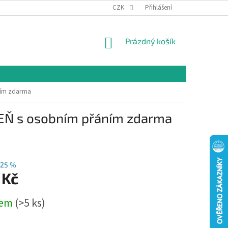
CZK
Přihlášení
NÁKUPNÍ
Prázdný košík
KOŠÍK
ním zdarma
DEŇ s osobním přáním zdarma
25 %
 Kč
dem
(>5 ks)