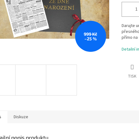
Darujte u
přesného
999 Kč
přímo na 
–25 %
Detailní 
TISK
s
Diskuze
ailní popis produktu