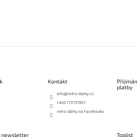
k
Kontakt
Přijímá
platby
info
@
retro-darky.cz
+420 773737857
retro dárky na Facebooku
 newsletter
Toplist