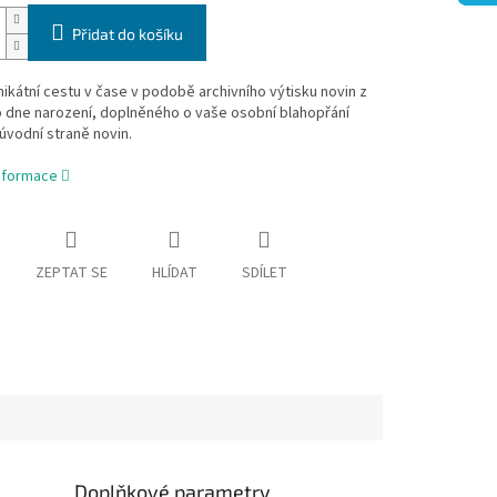
Přidat do košíku
nikátní cestu v čase v podobě archivního výtisku novin z
 dne narození, doplněného o vaše osobní blahopřání
úvodní straně novin.
informace
ZEPTAT SE
HLÍDAT
SDÍLET
Doplňkové parametry