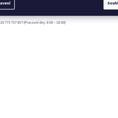
avení
Souh
d si nejste jistí výběrem nebo procesem objednávky, zavolejte nám na naš
u". Rádi vám pomůžeme!
20 773 737 857 (Pracovní dny: 8:00 – 18:00)