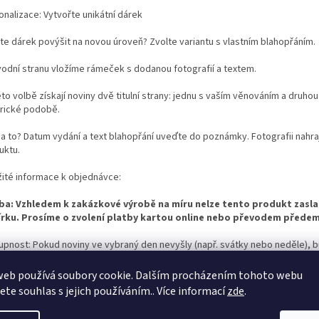
onalizace: Vytvořte unikátní dárek
te dárek povýšit na novou úroveň? Zvolte variantu s vlastním blahopřáním.
vodní stranu vložíme rámeček s dodanou fotografií a textem.
éto volbě získají noviny dvě titulní strany: jednu s vaším věnováním a druhou
orické podobě.
na to? Datum vydání a text blahopřání uveďte do poznámky. Fotografii nahra
uktu.
žité informace k objednávce:
ba: Vzhledem k zakázkové výrobě na míru nelze tento produkt zasla
rku. Prosíme o zvolení platby kartou online nebo převodem předem
upnost: Pokud noviny ve vybraný den nevyšly (např. svátky nebo neděle),
odleně kontaktovat pro domluvu na jiném datu.
web používá soubory cookie. Dalším procházením tohoto webu
 dodání: Expedujeme do 4 pracovních dnů od přijetí platby.
jete souhlas s jejich používáním.. Více informací
zde
.
ebujete poradit?