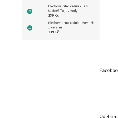
Plechová retro cedule - Je ti
špatně? To je z vody
239 Kč
Plechová retro cedule - Povaleči
z kaváren
239 Kč
Z
á
p
a
t
Faceboo
í
Odebírat