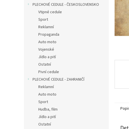
n
PLECHOVÉ CEDULE - ČESKOSLOVENSKO
e
Vtipné cedule
l
Sport
Reklamní
Propaganda
Auto moto
Vojenské
Jídlo a pití
Ostatní
Pivní cedule
PLECHOVÉ CEDULE - ZAHRANIČÍ
Reklamní
Auto moto
Sport
Popi
Hudba, film
Jídlo a pití
Ostatní
Det