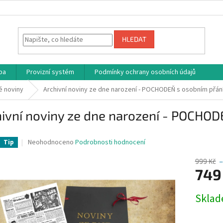
HLEDAT
ba
Provizní systém
Podmínky ochrany osobních údajů
 noviny
Archivní noviny ze dne narození - POCHODEŇ s osobním přá
hivní noviny ze dne narození - POCHO
Průměrné
Neohodnoceno
Podrobnosti hodnocení
Tip
hodnocení
produktu
999 Kč
–
je
749
0,0
z
Měrná
Skla
5
cena:
hvězdiček.