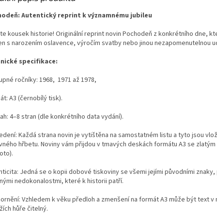
odeň: Autentický reprint k významnému jubileu
te kousek historie! Originální reprint novin Pochodeň z konkrétního dne, kt
en s narozením oslavence, výročím svatby nebo jinou nezapomenutelnou ud
nické specifikace:
upné ročníky:
1968, 1971 až 1978,
t: A3 (černobílý tisk).
h: 4–8 stran (dle konkrétního data vydání).
edení: Každá strana novin je vytištěna na samostatném listu a tyto jsou vlo
vného hřbetu. Noviny vám přijdou v tmavých deskách formátu A3 se zlatý
foto).
ticita: Jedná se o kopii dobové tiskoviny se všemi jejími původními znaky,
ými nedokonalostmi, které k historii patří.
ornění: Vzhledem k věku předloh a zmenšení na formát A3 může být text v
ích hůře čitelný.