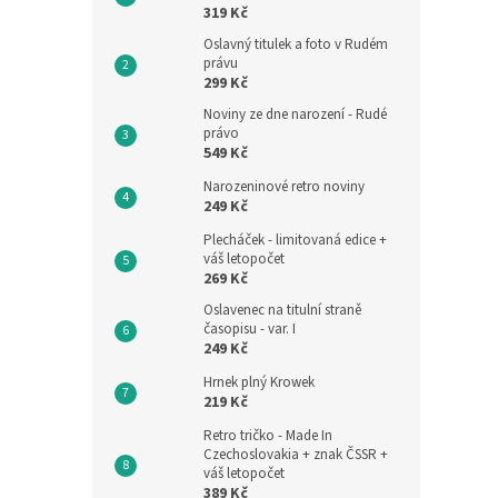
319 Kč
Oslavný titulek a foto v Rudém
právu
299 Kč
Noviny ze dne narození - Rudé
právo
549 Kč
Narozeninové retro noviny
249 Kč
Plecháček - limitovaná edice +
váš letopočet
269 Kč
Oslavenec na titulní straně
časopisu - var. I
249 Kč
Hrnek plný Krowek
219 Kč
Retro tričko - Made In
Czechoslovakia + znak ČSSR +
váš letopočet
389 Kč