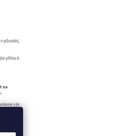
 v původní,
jte přímo k
t na
.
 budeme vás