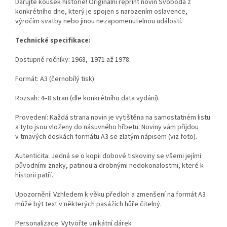
Darujte kousek historie! Originální reprint novin Svoboda z
konkrétního dne, který je spojen s narozením oslavence,
výročím svatby nebo jinou nezapomenutelnou událostí.
Technické specifikace:
Dostupné ročníky:
1968, 1971 až 1978.
Formát: A3 (černobílý tisk).
Rozsah: 4–8 stran (dle konkrétního data vydání).
Provedení: Každá strana novin je vytištěna na samostatném listu
a tyto jsou vloženy do násuvného hřbetu. Noviny vám přijdou
v tmavých deskách formátu A3 se zlatým nápisem (viz foto).
Autenticita: Jedná se o kopii dobové tiskoviny se všemi jejími
původními znaky, patinou a drobnými nedokonalostmi, které k
historii patří.
Upozornění: Vzhledem k věku předloh a zmenšení na formát A3
může být text v některých pasážích hůře čitelný.
Personalizace: Vytvořte unikátní dárek