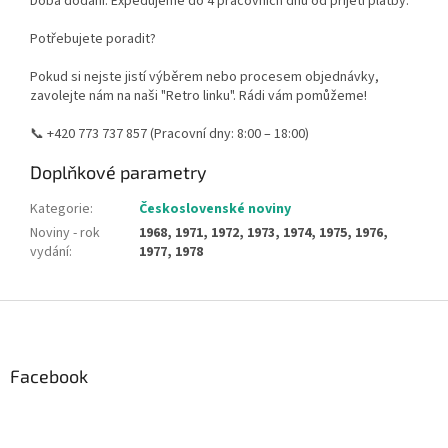
Doba dodání: Expedujeme do 4 pracovních dnů od přijetí platby.
Potřebujete poradit?
Pokud si nejste jistí výběrem nebo procesem objednávky,
zavolejte nám na naši "Retro linku". Rádi vám pomůžeme!
📞 +420 773 737 857 (Pracovní dny: 8:00 – 18:00)
Doplňkové parametry
Kategorie
:
Československé noviny
Noviny - rok
1968, 1971, 1972, 1973, 1974, 1975, 1976,
vydání
:
1977, 1978
Z
á
p
a
Facebook
t
í