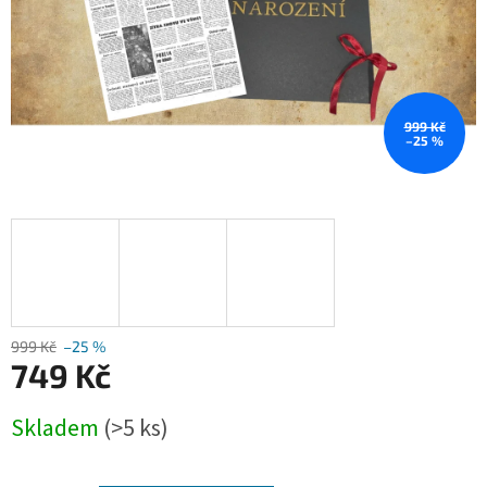
999 Kč
–25 %
999 Kč
–25 %
749 Kč
Měrná
Skladem
(>5 ks)
cena: