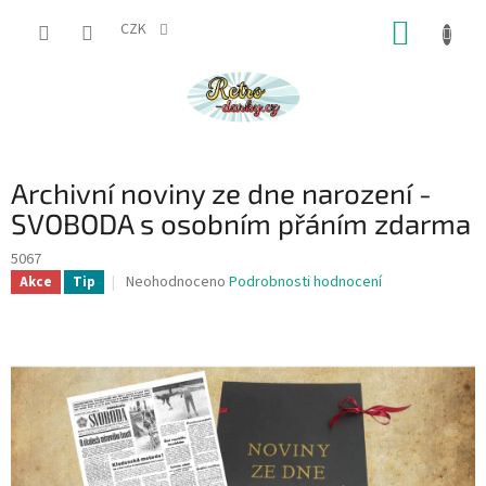
Přejít
NÁKUP
na
CZK
obsah
KOŠÍK
Archivní noviny ze dne narození -
SVOBODA s osobním přáním zdarma
5067
Průměrné
Neohodnoceno
Podrobnosti hodnocení
Akce
Tip
hodnocení
produktu
je
0,0
z
5
hvězdiček.