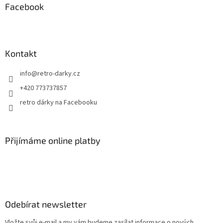
a
Facebook
t
í
Kontakt
info
@
retro-darky.cz
+420 773737857
retro dárky na Facebooku
Přijímáme online platby
Odebírat newsletter
Vložte svůj e-mail a my vám budeme zasílat informace o nových