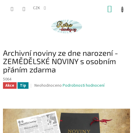
Přejít
NÁKUP
na
CZK
obsah
KOŠÍK
Archivní noviny ze dne narození -
ZEMĚDĚLSKÉ NOVINY s osobním
přáním zdarma
5064
Průměrné
Neohodnoceno
Podrobnosti hodnocení
Akce
Tip
hodnocení
produktu
je
0,0
z
5
hvězdiček.