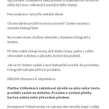
Upozornění: Vzhledem k věku předloh a zmenšení na formát A3
může být text v některých pasážích hůře čitelný.
Personalizace: Vytvořte unikátní dárek
Chcete dárek povýšit na novou úroveň? Zvolte variantu s
vlastním blahopřáním.
Na úvodní stranu vložíme rámeček s dodanou fotografií a
textem.
Při této volbě získají noviny dvě titulní strany: jednu s vaším
věnováním a druhou v původní, historické podobě.
Jak na to? Datum vydání a text blahopřání uveďte do poznámky.
Fotografii nahrajte přímo k produktu.
Důležité informace k objednávce:
Platba: Vzhledem k zakázkové výrobě na míru nelze tento
produkt zaslat na dobírku. Prosíme o zvolení platby
kartou online nebo převodem předem.
Dostupnost: Pokud noviny ve vybraný den nevyšly (např. svátky