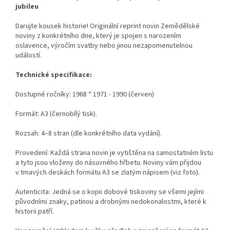
jubileu
Darujte kousek historie! Originální reprint novin Zemědělské
noviny z konkrétního dne, který je spojen s narozením
oslavence, výročím svatby nebo jinou nezapomenutelnou
událostí.
Technické specifikace:
Dostupné ročníky:
1968 * 1971 - 1990 (červen)
Formát: A3 (černobílý tisk).
Rozsah: 4–8 stran (dle konkrétního data vydání).
Provedení: Každá strana novin je vytištěna na samostatném listu
a tyto jsou vloženy do násuvného hřbetu. Noviny vám přijdou
v tmavých deskách formátu A3 se zlatým nápisem (viz foto).
Autenticita: Jedná se o kopii dobové tiskoviny se všemi jejími
původními znaky, patinou a drobnými nedokonalostmi, které k
historii patří.