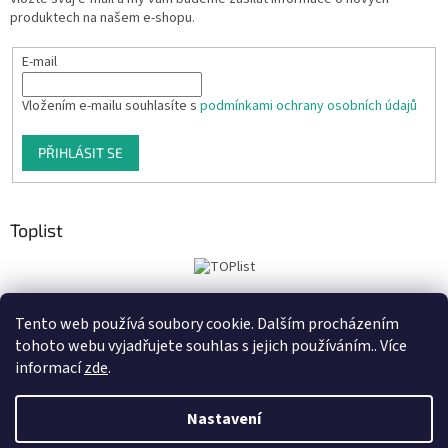
produktech na našem e-shopu.
E-mail
Vložením e-mailu souhlasíte s
podmínkami ochrany osobních údajů
PŘIHLÁSIT SE
Toplist
Tento web používá soubory cookie. Dalším procházením
Tiskoteka.cz
Krowki.cz
Cedule-Cedulky.cz
tohoto webu vyjadřujete souhlas s jejich používáním.. Více
informací
zde
.
Nastavení
Vytvořil Shoptet