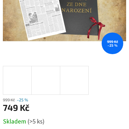
999 Kč
–25 %
999 Kč
–25 %
749 Kč
Měrná
Skladem
(>5 ks)
cena: