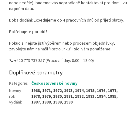
nebo neděle), budeme vás neprodleně kontaktovat pro domluvu
na jiném datu.
Doba dodání: Expedujeme do 4 pracovních dnů od přijetí platby.
Potřebujete poradit?
Pokud si nejste jistí výběrem nebo procesem objednávky,
zavolejte nám na naši "Retro linku". Rádi vám pomůžeme!
📞 +420 773 737 857 (Pracovní dny: 8:00 – 18:00)
Doplňkové parametry
Kategorie
:
Československé noviny
Noviny -
1968, 1971, 1972, 1973, 1974, 1975, 1976, 1977,
rok
1978, 1979, 1980, 1981, 1982, 1983, 1984, 1985,
vydání
:
1987, 1988, 1989, 1990
Z
á
p