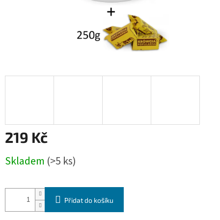
219 Kč
Měrná
Skladem
(>5 ks)
cena:
Přidat do košíku