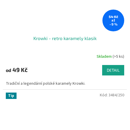
54 Kč
až
–9 %
Krowki - retro karamely klasik
Skladem
(>5 ks)
49 Kč
od
DETAIL
Tradiční a legendární polské karamely Krowki.
Kód:
3484/250
Tip