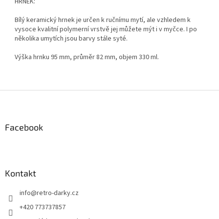
HRNEK:
Bílý keramický hrnek je určen k ručnímu mytí, ale vzhledem k
vysoce kvalitní polymerní vrstvě jej můžete mýt i v myčce. I po
několika umytích jsou barvy stále syté.
Výška hrnku 95 mm, průměr 82 mm, objem 330 ml.
Z
á
p
a
Facebook
t
í
Kontakt
info
@
retro-darky.cz
+420 773737857