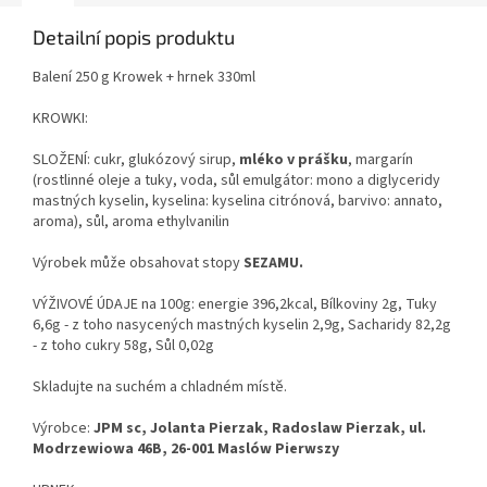
Detailní popis produktu
Balení 250 g Krowek + hrnek 330ml
KROWKI:
SLOŽENÍ: cukr, glukózový sirup,
mléko v prášku
, margarín
(rostlinné oleje a tuky, voda, sůl emulgátor: mono a diglyceridy
mastných kyselin, kyselina: kyselina citrónová, barvivo: annato,
aroma), sůl, aroma ethylvanilin
Výrobek může obsahovat stopy
SEZAMU.
VÝŽIVOVÉ ÚDAJE na 100g: energie 396,2kcal, Bílkoviny 2g, Tuky
6,6g - z toho nasycených mastných kyselin 2,9g, Sacharidy 82,2g
- z toho cukry 58g, Sůl 0,02g
Skladujte na suchém a chladném místě.
Výrobce:
JPM sc,
Jolanta Pierzak, Radoslaw Pierzak, ul.
Modrzewiowa 46B, 26-001 Maslów Pierwszy