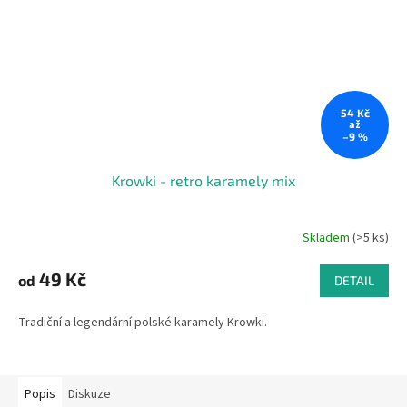
54 Kč
až
–9 %
Krowki - retro karamely mix
Skladem
(>5 ks)
49 Kč
od
DETAIL
Tradiční a legendární polské karamely Krowki.
Popis
Diskuze