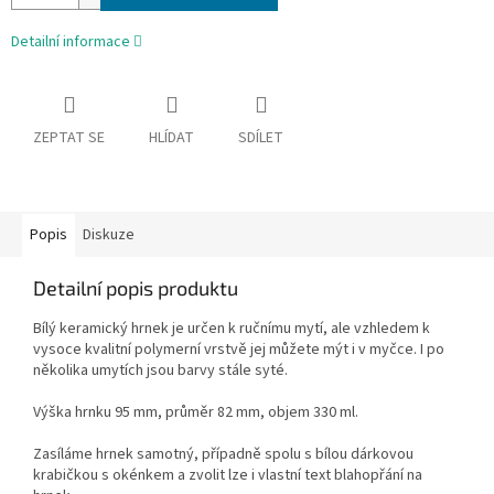
Detailní informace
ZEPTAT SE
HLÍDAT
SDÍLET
Popis
Diskuze
Detailní popis produktu
Bílý keramický hrnek je určen k ručnímu mytí, ale vzhledem k
vysoce kvalitní polymerní vrstvě jej můžete mýt i v myčce. I po
několika umytích jsou barvy stále syté.
Výška hrnku 95 mm, průměr 82 mm, objem 330 ml.
Zasíláme hrnek samotný, případně spolu s bílou dárkovou
krabičkou s okénkem a zvolit lze i vlastní text blahopřání na