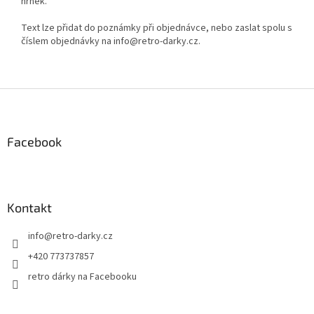
hrnek.
Text lze přidat do poznámky při objednávce, nebo zaslat spolu s
číslem objednávky na info@retro-darky.cz.
Z
á
p
a
Facebook
t
í
Kontakt
info
@
retro-darky.cz
+420 773737857
retro dárky na Facebooku