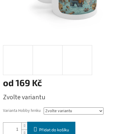
od
169 Kč
Měrná
Zvolte variantu
cena:
Varianta Hobby hrnku
Přidat do košíku