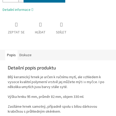
Detailní informace
ZEPTAT SE
HLÍDAT
SDÍLET
Popis
Diskuze
Detailní popis produktu
Bílý keramický hrnek je určen k ručnímu mytí, ale vzhledem k
vysoce kvalitní polymerní vrstvě jej můžete mýt i v myčce. I po
několika umytích jsou barvy stále syté.
Výška hrnku 95 mm, průměr 82 mm, objem 330 ml.
Zasíláme hrnek samotný, případně spolu s bílou dárkovou
krabičkou s průhledným okénkem.