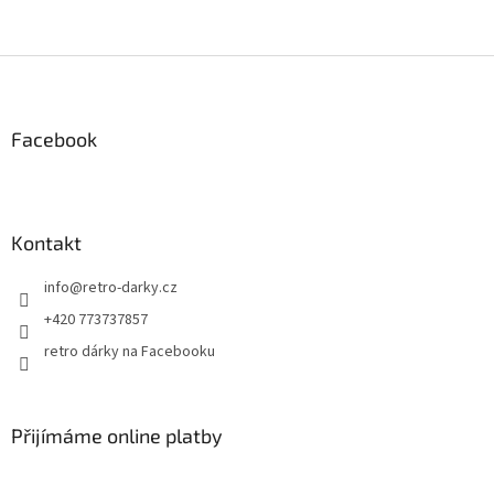
Z
á
p
a
Facebook
t
í
Kontakt
info
@
retro-darky.cz
+420 773737857
retro dárky na Facebooku
Přijímáme online platby