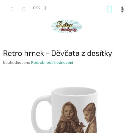
Přejít
NÁKUP
na
CZK
obsah
KOŠÍK
Retro hrnek - Děvčata z desítky
Průměrné
Neohodnoceno
Podrobnosti hodnocení
hodnocení
produktu
je
0,0
z
5
hvězdiček.