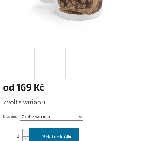
od
169 Kč
Měrná
Zvolte variantu
cena:
Dodání:
Přidat do košíku