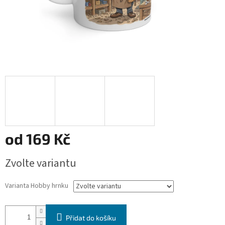
od
169 Kč
Měrná
Zvolte variantu
cena:
Varianta Hobby hrnku
Přidat do košíku