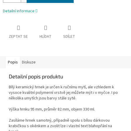
Detailní informace
ZEPTAT SE
HLÍDAT
SDÍLET
Popis
Diskuze
Detailní popis produktu
Bílý keramický hrnek je určen k ručnímu mytí, ale vzhledem k
vysoce kvalitní polymerní vrstvě jej můžete mýt i v myčce. I po
několika umytích jsou barvy stále syté.
Výška hrnku 95 mm, průměr 82 mm, objem 330 ml.
Zasíláme hrnek samotný, případně spolu s bílou dárkovou
krabičkou s okénkem a zvolit lze i vlastní text blahopřání na