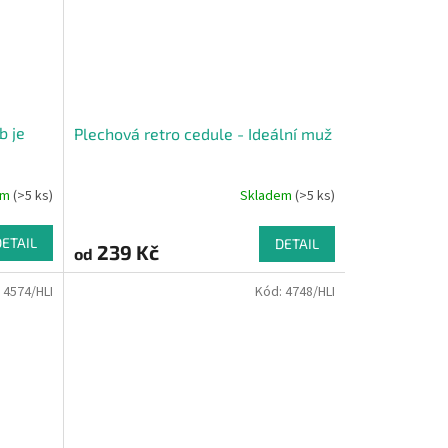
b je
Plechová retro cedule - Ideální muž
em
(>5 ks)
Skladem
(>5 ks)
DETAIL
DETAIL
239 Kč
od
:
4574/HLI
Kód:
4748/HLI