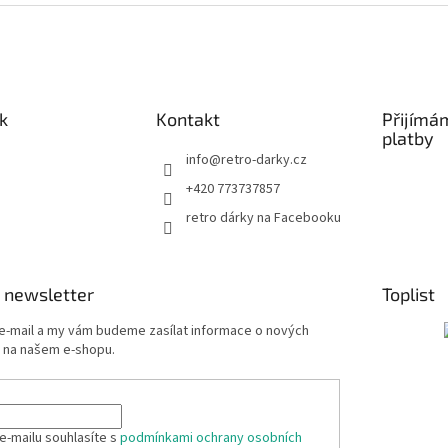
k
Kontakt
Přijímá
platby
info
@
retro-darky.cz
+420 773737857
retro dárky na Facebooku
 newsletter
Toplist
 e-mail a my vám budeme zasílat informace o nových
 na našem e-shopu.
e-mailu souhlasíte s
podmínkami ochrany osobních