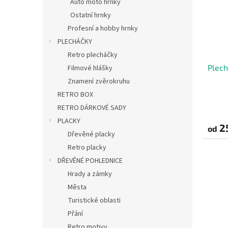
Auto moto hrnky
Ostatní hrnky
Profesní a hobby hrnky
PLECHÁČKY
Retro plecháčky
Plech
Filmové hlášky
Znamení zvěrokruhu
RETRO BOX
RETRO DÁRKOVÉ SADY
PLACKY
2
od
Dřevěné placky
Retro placky
DŘEVĚNÉ POHLEDNICE
Hrady a zámky
Města
Turistické oblasti
Přání
Retro motivy