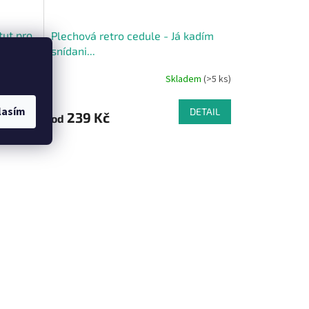
tut pro
Plechová retro cedule - Já kadím
snídani...
em
(>5 ks)
Skladem
(>5 ks)
lasím
DETAIL
DETAIL
239 Kč
od