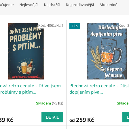
učujeme
Nejlevnější
Nejdražší
Nejprodávanější
Abecedně
Kód:
4961/HLI2
Kód:
Tip
ová retro cedule - Dříve jsem
Plechová retro cedule - Dů
roblémy s pitím...
dopíjením piva...
Skladem
(>5 ks)
Sklad
Průměrné
hodnocení
produktu
DETAIL
39 Kč
259 Kč
od
je
4,0