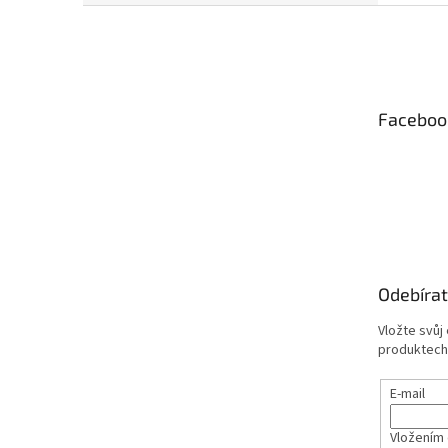
Z
á
p
a
t
Faceboo
í
Odebírat
Vložte svůj
produktech
E-mail
Vložením 