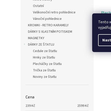
Ostatní
Velikonoční retro pohlednice
Plech
verit
Vánoční pohlednice
Tento 
KROWKI - RETRO KARAMELY
vyjadřu
DÁRKY S VLASTNÍM POTISKEM
MAGNETKY
Nast
2
od
DÁRKY ZE ŠTATLU
Cedule ze štatlu
Hrnky ze štatlu
Plecháčky ze štatlu
Trička ze štatlu
Noviny ze štatlu
Cena
239
Kč
2599
Kč