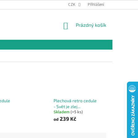
CZK
Přihlášení
NÁKUPNÍ
Prázdný košík
KOŠÍK
edule
Plechová retro cedule
- Svět je zlej...
Skladem
(>5 ks)
239 Kč
od