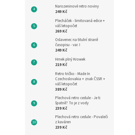
Narozeninové retro noviny
249 Kč
Plecháček - limitovaná edice +
váš letopočet
269 Kč
Oslavenec na titulní straně
časopisu - var. I
249 Kč
Hrnek plný Krowek
219 Kč
Retro tričko - Made In
Czechoslovakia + znak ČSSR +
váš letopočet
389 Kč
Plechová retro cedule - Je ti
špatně? To je z vody
239 Kč
Plechová retro cedule - Povaleči
z kaváren
239 Kč