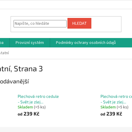
HLEDAT
ba
Provizní systém
Podmínky ochrany osobních údajů
tatní
tní
, Strana 3
odávanější
Plechová retro cedule
Plechová retro c
- Svět je zlej...
- Svět je zlej...
Skladem
(>5 ks)
Skladem
(>5 ks)
239 Kč
239 Kč
od
od