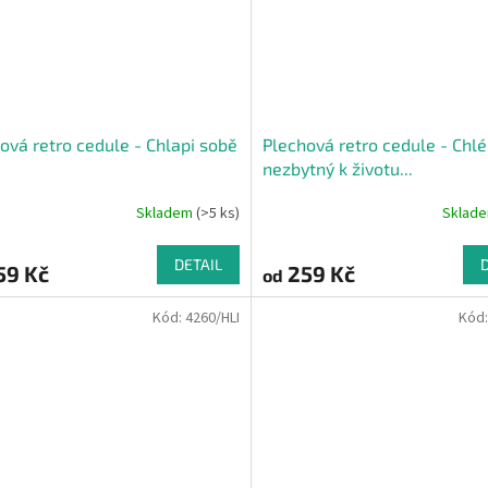
ová retro cedule - Chlapi sobě
Plechová retro cedule - Chlé
nezbytný k životu...
Skladem
(>5 ks)
Sklad
DETAIL
59 Kč
259 Kč
od
Kód:
4260/HLI
Kód