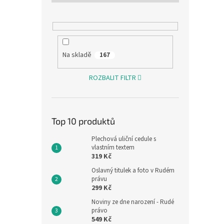
Na skladě
167
ROZBALIT FILTR
Top 10 produktů
Plechová uliční cedule s
vlastním textem
319 Kč
Oslavný titulek a foto v Rudém
právu
299 Kč
Noviny ze dne narození - Rudé
právo
549 Kč