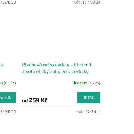
4452/DIB3
Kód:
1577/DIB3
ta
Plechová retro cedule - Chci mít
život celičký zuby jako perličky
em
(>5 ks)
Skladem
(>5 ks)
DETAIL
DETAIL
259 Kč
od
4649/DIB3
Kód:
4745/HLI