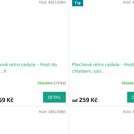
Kód:
4913/DIB3
Kód:
z
Tip
5
hvězdiček.
ová retro cedule - Host do
Plechová retro cedule - Hos
..II
chlebem, solí...
Skladem
(>5 ks)
Sklad
DETAIL
59 Kč
259 Kč
od
Kód:
3882/DIB3
Kód: