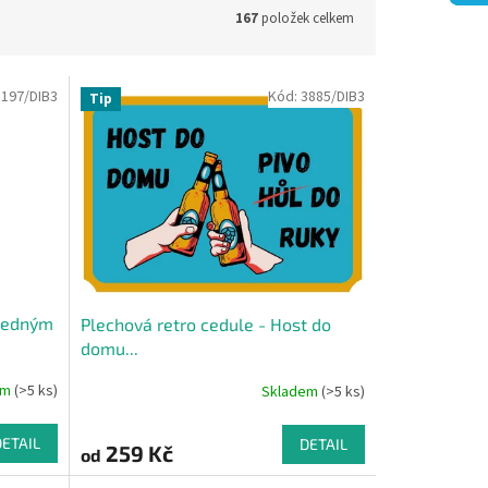
167
položek celkem
3197/DIB3
Kód:
3885/DIB3
Tip
sledným
Plechová retro cedule - Host do
domu...
em
(>5 ks)
Skladem
(>5 ks)
DETAIL
DETAIL
259 Kč
od