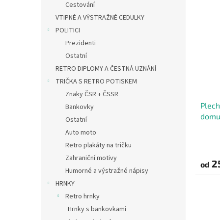
Cestování
VTIPNÉ A VÝSTRAŽNÉ CEDULKY
POLITICI
Prezidenti
Ostatní
RETRO DIPLOMY A ČESTNÁ UZNÁNÍ
TRIČKA S RETRO POTISKEM
Znaky ČSR + ČSSR
Plech
Bankovky
domu.
Ostatní
Auto moto
Retro plakáty na tričku
Zahraniční motivy
2
od
Humorné a výstražné nápisy
HRNKY
Retro hrnky
Hrnky s bankovkami