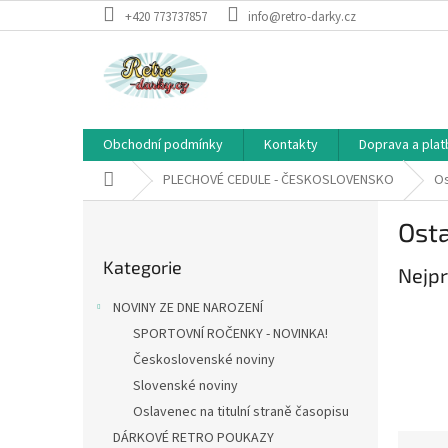
Přejít
+420 773737857
info@retro-darky.cz
na
obsah
Obchodní podmínky
Kontakty
Doprava a plat
Domů
PLECHOVÉ CEDULE - ČESKOSLOVENSKO
Os
P
Osta
o
Přeskočit
s
Kategorie
kategorie
Nejpr
t
r
NOVINY ZE DNE NAROZENÍ
a
SPORTOVNÍ ROČENKY - NOVINKA!
n
Československé noviny
n
í
Slovenské noviny
p
Oslavenec na titulní straně časopisu
a
DÁRKOVÉ RETRO POUKAZY
Ř