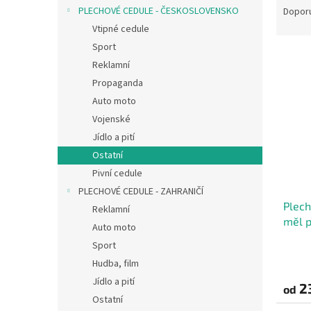
n
a
PLECHOVÉ CEDULE - ČESKOSLOVENSKO
Dopor
e
z
Vtipné cedule
l
e
Sport
V
n
Reklamní
ý
í
Propaganda
p
p
i
r
Auto moto
s
o
Vojenské
p
d
Jídlo a pití
r
u
Ostatní
o
k
Pivní cedule
d
t
PLECHOVÉ CEDULE - ZAHRANIČÍ
u
ů
Plech
k
Reklamní
měl p
t
Auto moto
ů
Sport
Hudba, film
Jídlo a pití
2
od
Ostatní