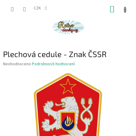
Přejít
NÁKUP
na
CZK
obsah
KOŠÍK
Plechová cedule - Znak ČSSR
Průměrné
Neohodnoceno
Podrobnosti hodnocení
hodnocení
produktu
je
0,0
z
5
hvězdiček.