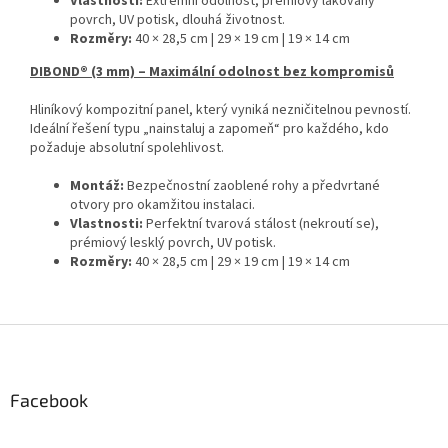
Vlastnosti:
Extrémní odolnost, prémiový lakovaný
povrch, UV potisk, dlouhá životnost.
Rozměry:
40 × 28,5 cm | 29 × 19 cm | 19 × 14 cm
DIBOND® (3 mm) – Maximální odolnost bez kompromisů
Hliníkový kompozitní panel, který vyniká nezničitelnou pevností.
Ideální řešení typu „nainstaluj a zapomeň“ pro každého, kdo
požaduje absolutní spolehlivost.
Montáž:
Bezpečnostní zaoblené rohy a předvrtané
otvory pro okamžitou instalaci.
Vlastnosti:
Perfektní tvarová stálost (nekroutí se),
prémiový lesklý povrch, UV potisk.
Rozměry:
40 × 28,5 cm | 29 × 19 cm | 19 × 14 cm
Z
á
p
a
Facebook
t
í