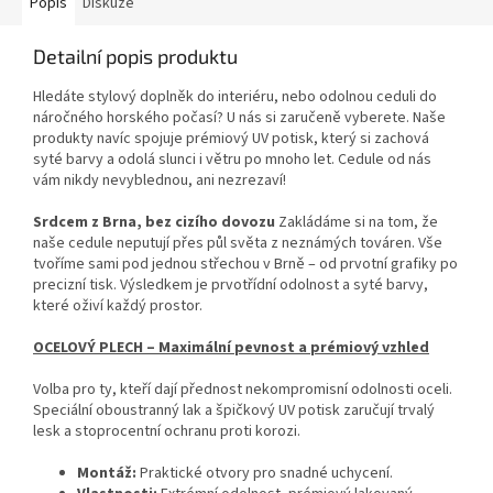
Popis
Diskuze
Detailní popis produktu
Hledáte stylový doplněk do interiéru, nebo odolnou ceduli do
náročného horského počasí? U nás si zaručeně vyberete. Naše
produkty navíc spojuje prémiový UV potisk, který si zachová
syté barvy a odolá slunci i větru po mnoho let. Cedule od nás
vám nikdy nevyblednou, ani nezrezaví!
Srdcem z Brna, bez cizího dovozu
Zakládáme si na tom, že
naše cedule neputují přes půl světa z neznámých továren. Vše
tvoříme sami pod jednou střechou v Brně – od prvotní grafiky po
precizní tisk. Výsledkem je prvotřídní odolnost a syté barvy,
které oživí každý prostor.
OCELOVÝ PLECH – Maximální pevnost a prémiový vzhled
Volba pro ty, kteří dají přednost nekompromisní odolnosti oceli.
Speciální oboustranný lak a špičkový UV potisk zaručují trvalý
lesk a stoprocentní ochranu proti korozi.
Montáž:
Praktické otvory pro snadné uchycení.