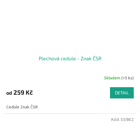
Plechová cedule - Znak ČSR
Skladem
(>5 ks)
Průměrné
hodnocení
produktu
259 Kč
od
DETAIL
je
4,1
Cedule Znak ČSR
z
5
Kód:
53/BEZ
hvězdiček.