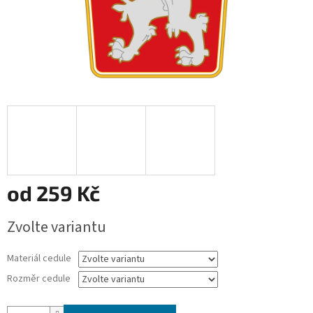
od
259 Kč
Měrná
Zvolte variantu
cena:
Materiál cedule
Rozměr cedule