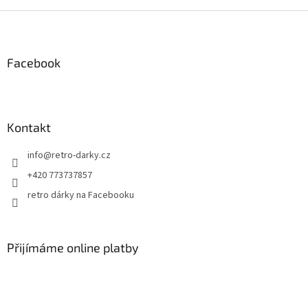
Z
á
p
a
Facebook
t
í
Kontakt
info
@
retro-darky.cz
+420 773737857
retro dárky na Facebooku
Přijímáme online platby