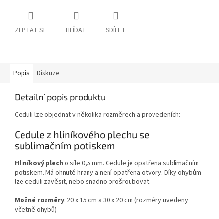
ZEPTAT SE
HLÍDAT
SDÍLET
Popis
Diskuze
Detailní popis produktu
Ceduli lze objednat v několika rozměrech a provedeních:
Cedule z hliníkového plechu se
sublimačním potiskem
Hliníkový plech
o síle 0,5 mm. Cedule je opatřena sublimačním
potiskem. Má ohnuté hrany a není opatřena otvory. Díky ohybům
lze ceduli zavěsit, nebo snadno prošroubovat.
Možné rozměry
: 20 x 15 cm a 30 x 20 cm (rozměry uvedeny
včetně ohybů)