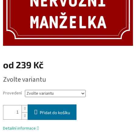
od
239 Kč
Měrná
Zvolte variantu
cena:
Provedení
Přidat do košíku
Detailní informace