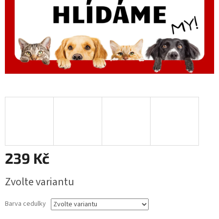
239 Kč
Měrná
Zvolte variantu
cena:
Barva cedulky