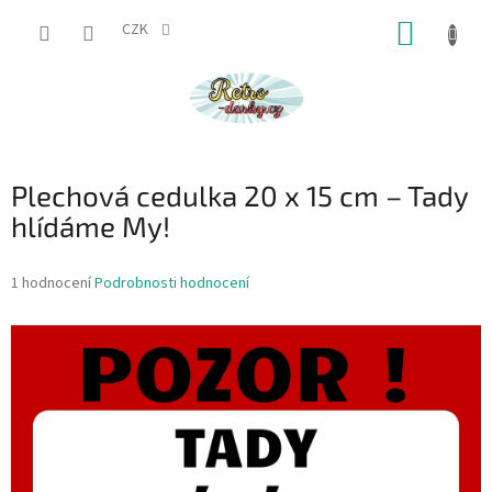
Přejít
NÁKUP
na
CZK
obsah
KOŠÍK
Plechová cedulka 20 x 15 cm – Tady
hlídáme My!
Průměrné
1 hodnocení
Podrobnosti hodnocení
hodnocení
produktu
je
5,0
z
5
hvězdiček.