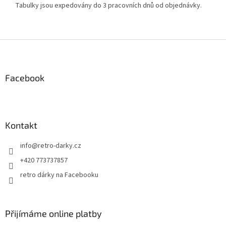
Tabulky jsou expedovány do 3 pracovních dnů od objednávky.
Z
á
p
a
Facebook
t
í
Kontakt
info
@
retro-darky.cz
+420 773737857
retro dárky na Facebooku
Přijímáme online platby