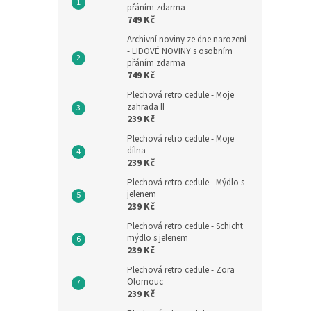
přáním zdarma
749 Kč
Archivní noviny ze dne narození
- LIDOVÉ NOVINY s osobním
přáním zdarma
749 Kč
Plechová retro cedule - Moje
zahrada II
239 Kč
Plechová retro cedule - Moje
dílna
239 Kč
Plechová retro cedule - Mýdlo s
jelenem
239 Kč
Plechová retro cedule - Schicht
mýdlo s jelenem
239 Kč
Plechová retro cedule - Zora
Olomouc
239 Kč