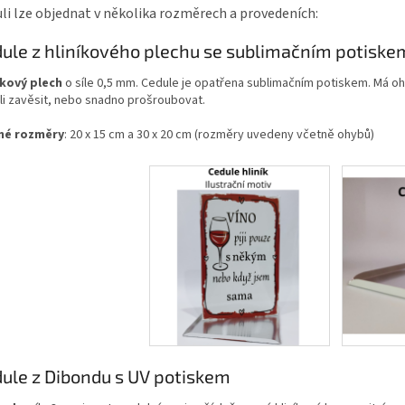
li lze objednat v několika rozměrech a provedeních:
ule z hliníkového plechu se sublimačním potiske
íkový plech
o síle 0,5 mm. Cedule je opatřena sublimačním potiskem. Má oh
li zavěsit, nebo snadno prošroubovat.
né rozměry
: 20 x 15 cm a 30 x 20 cm (rozměry uvedeny včetně ohybů)
ule z Dibondu s UV potiskem