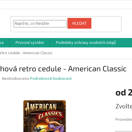
HLEDAT
ba
Provizní systém
Podmínky ochrany osobních údajů
etro cedule - American Classic
hová retro cedule - American Classic
Průměrné
Neohodnoceno
Podrobnosti hodnocení
hodnocení
produktu
od
je
0,0
Měrná
Zvolt
z
cena:
5
hvězdiček.
Proveden