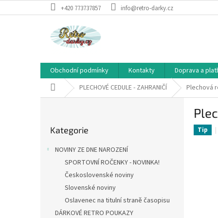
Přejít
+420 773737857
info@retro-darky.cz
na
obsah
Obchodní podmínky
Kontakty
Doprava a plat
Domů
PLECHOVÉ CEDULE - ZAHRANIČÍ
Plechová r
P
Plec
o
Přeskočit
s
Kategorie
kategorie
Tip
t
r
NOVINY ZE DNE NAROZENÍ
a
SPORTOVNÍ ROČENKY - NOVINKA!
n
Československé noviny
n
í
Slovenské noviny
p
Oslavenec na titulní straně časopisu
a
DÁRKOVÉ RETRO POUKAZY