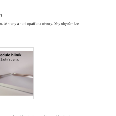
m
nuté hrany a není opatřena otvory. Díky ohybům lze