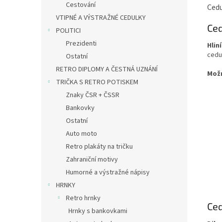
Cestování
Cedu
VTIPNÉ A VÝSTRAŽNÉ CEDULKY
Ced
POLITICI
Prezidenti
Hlin
cedu
Ostatní
RETRO DIPLOMY A ČESTNÁ UZNÁNÍ
Mož
TRIČKA S RETRO POTISKEM
Znaky ČSR + ČSSR
Bankovky
Ostatní
Auto moto
Retro plakáty na tričku
Zahraniční motivy
Humorné a výstražné nápisy
HRNKY
Retro hrnky
Ced
Hrnky s bankovkami