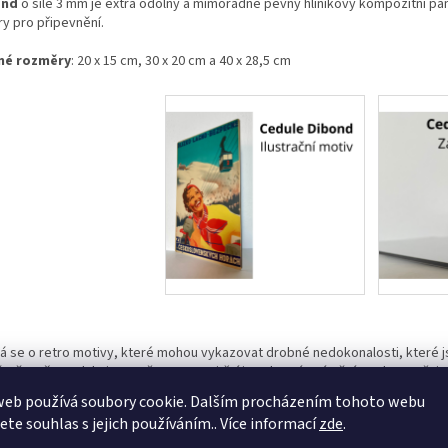
ond
o síle 3 mm je extra odolný a mimořádně pevný hliníkový kompozitní pane
ry pro připevnění.
né rozměry
: 20 x 15 cm, 30 x 20 cm a 40 x 28,5 cm
á se o retro motivy, které mohou vykazovat drobné nedokonalosti, které 
rně. Naše cedule jsou určeny pro vnitřní i venkovní umístění. Nedoporučuj
e dojít ke ztrátě sytosti barev.
web používá soubory cookie. Dalším procházením tohoto webu
jete souhlas s jejich používáním.. Více informací
zde
.