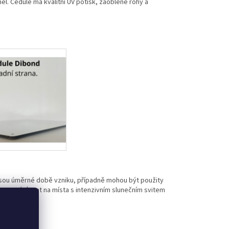
l. Cedule má kvalitní UV potisk, zaoblené rohy a
jsou úměrné době vzniku, případně mohou být použity
eme umísťovat na místa s intenzivním slunečním svitem