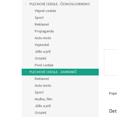
n
PLECHOVÉ CEDULE - ČESKOSLOVENSKO
e
Vtipné cedule
l
Sport
Reklamní
Propaganda
Auto moto
Vojenské
Jídlo a pití
Ostatní
Pivní cedule
PLECHOVÉ CEDULE - ZAHRANIČÍ
Reklamní
Auto moto
Sport
Popi
Hudba, film
Jídlo a pití
Det
Ostatní