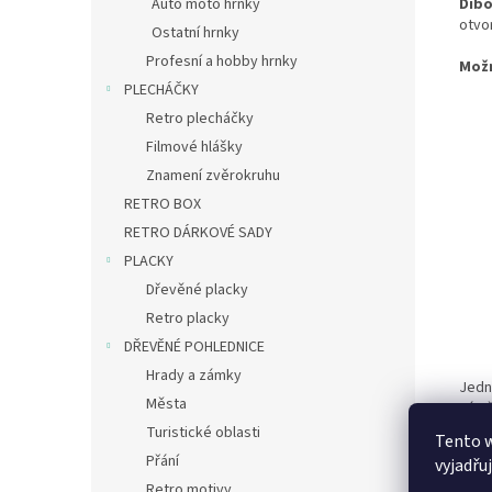
Auto moto hrnky
Dib
otvo
Ostatní hrnky
Profesní a hobby hrnky
Mož
PLECHÁČKY
Retro plecháčky
Filmové hlášky
Znamení zvěrokruhu
RETRO BOX
RETRO DÁRKOVÉ SADY
PLACKY
Dřevěné placky
Retro placky
DŘEVĚNÉ POHLEDNICE
Hrady a zámky
Jedn
Města
zámě
– můž
Turistické oblasti
Tento 
Přání
vyjadřu
Retro motivy