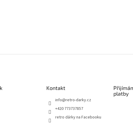
k
Kontakt
Přijímá
platby
info
@
retro-darky.cz
+420 773737857
retro dárky na Facebooku