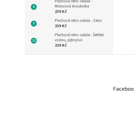
Plechová retro cedule -
Motorová dvoukolka
239 Kč
Plechová retro cedule - Zetor
239 Kč
Plechová retro cedule - Šetřete
vodou, pijte pivo
239 Kč
Z
á
p
a
t
Faceboo
í